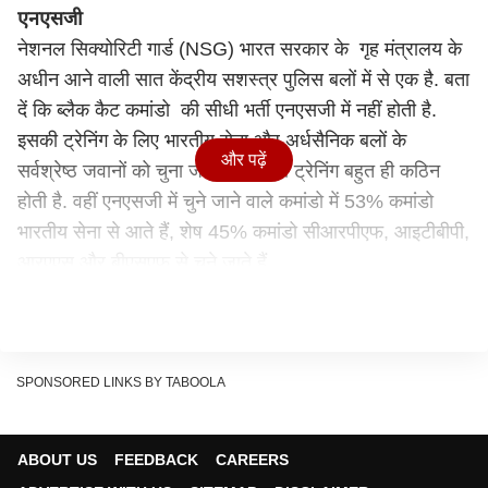
एनएसजी
नेशनल सिक्योरिटी गार्ड (NSG) भारत सरकार के गृह मंत्रालय के
अधीन आने वाली सात केंद्रीय सशस्त्र पुलिस बलों में से एक है. बता
दें कि ब्लैक कैट कमांडो की सीधी भर्ती एनएसजी में नहीं होती है.
इसकी ट्रेनिंग के लिए भारतीय सेना और अर्धसैनिक बलों के
और पढ़ें
सर्वश्रेष्ठ जवानों को चुना जाता है. इसकी ट्रेनिंग बहुत ही कठिन
होती है. वहीं एनएसजी में चुने जाने वाले कमांडो में 53% कमांडो
भारतीय सेना से आते हैं, शेष 45% कमांडो सीआरपीएफ, आइटीबीपी,
आरएएस और बीएसएफ से चुने जाते हैं.
सबसे कठिन ट्रेनिंग
बता दें कि एनएसजी के लिए एक कमांडो का चुनाव कई चरणों में होता
है. सबसे पहले एक हफ्ते की कठोर ट्रेनिंग दी जाती है. इस ट्रेनिंग में
80% सैनिक फेल हो जाते हैं और मात्र 15 से 20% सैनिक ही
SPONSORED LINKS BY TABOOLA
आखिरी दौड़ में पहुंचने में सफल होते हैं. वहीं चुने गए जवानों को 90
दिन की कड़ी ट्रेनिंग दी जाती है. इसमें उन्हें हथियारों के साथ और
ABOUT US
FEEDBACK
CAREERS
बिना हथियारों के दुश्मनों के हमले से बचने और उन पर हमला करने