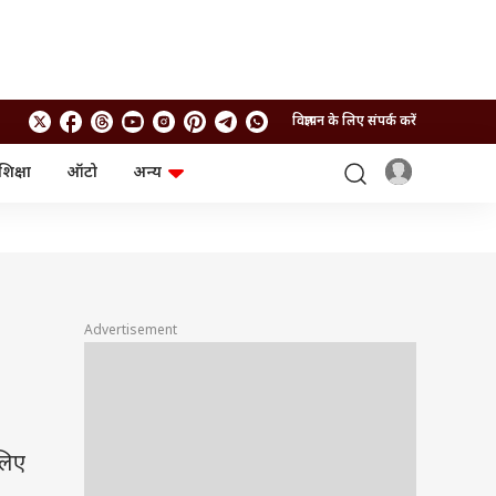
विज्ञापन के लिए संपर्क करें
शिक्षा
ऑटो
अन्य
बिजनेस
लाइफस्टाइल
पर्सनल फाइनेंस
स्वास्थ्य
स्टॉक मार्केट
ट्रैवल
म्यूचुअल फंड्स
फूड
क्रिप्टो
फैशन
आईपीओ
Health and Fitness
Advertisement
फोटो गैलरी
जनरल नॉलेज
वीडियो
लिए