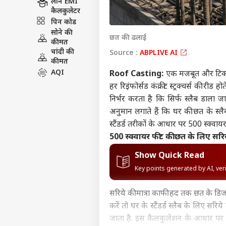
लोन EMI
कैलकुलेटर
पिन कोड
सोने की
छत की ढलाई
कीमत
चांदी की
Source :
ABPLIVE AI
कीमत
AQI
Roof Casting:
एक मजबूत और टिकाऊ 
हर रिइंफोर्सड कंक्रीट स्ट्रक्चर्स की र
निर्भर करता है कि सिर्फ स्लैब डाला 
अनुमान लगाते हैं कि घर की छत के स्लै
स्टैंडर्ड तरीकों के आधार पर 500 स्क्
500 स्क्वायर फीट की छत के लिए सरि
Show Quick Read
Key points generated by AI, ve
सरिये की मात्रा काफी हद तक छत के डिज
करें तो घर के स्टैंडर्ड स्लैब के लिए 
जाता है. इस कैलकुलेशन के आधार पर 5