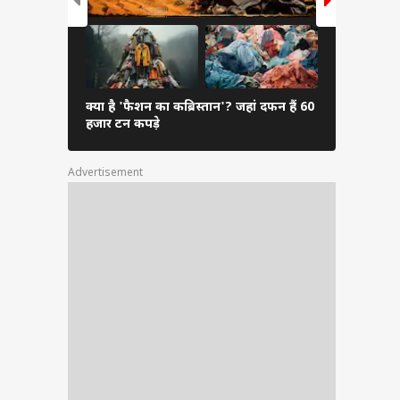
क्या है 'फैशन का कब्रिस्तान'? जहां दफन हैं 60
कैसे पता करें
हजार टन कपड़े
आएंगे आपक
Advertisement