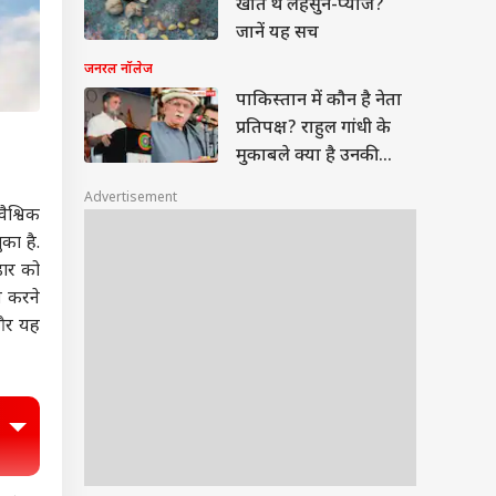
खाते थे लहसुन-प्याज?
जानें यह सच
जनरल नॉलेज
पाकिस्तान में कौन है नेता
प्रतिपक्ष? राहुल गांधी के
मुकाबले क्या है उनकी
शिक्षा
Advertisement
ैश्विक
का है.
डार को
म करने
 और यह