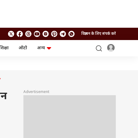
विज्ञापन के लिए संपर्क करें
शिक्षा
ऑटो
अन्य
बिजनेस
लाइफस्टाइल
पर्सनल फाइनेंस
स्वास्थ्य
स्टॉक मार्केट
ट्रैवल
म्यूचुअल फंड्स
फूड
?
क्रिप्टो
फैशन
आईपीओ
Health and Fitness
Advertisement
ान
फोटो गैलरी
जनरल नॉलेज
वीडियो