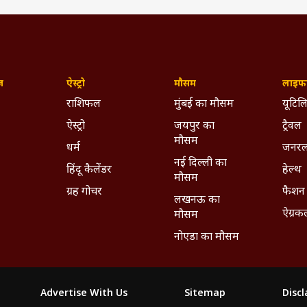
ज़
ऐस्ट्रो
मौसम
लाइफस
राशिफल
मुंबई का मौसम
यूटिलि
ऐस्ट्रो
जयपुर का
ट्रैवल
मौसम
धर्म
जनरल
नई दिल्ली का
हिंदू कैलेंडर
हेल्थ
मौसम
ग्रह गोचर
फैशन
लखनऊ का
ऐग्रक
मौसम
नोएडा का मौसम
Advertise With Us
Sitemap
Disc