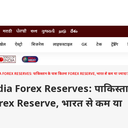
मराठी
ਪੰਜਾਬੀ
বাংলা
ગુજરાતી
நாடு
దేశం
खेल
ऐस्ट्रो
बिजनेस
लाइफस्टाइल
GK
टेक
ट्रेंडिंग
ंजन
ऑटो
खेल
ुड
कार
क्रिकेट
री सिनेमा
टेक्नोलॉजी
शिक्षा
ल सिनेमा
FOREX RESERVES: पाकिस्तान के पास कितना FOREX RESERVE, भारत से कम या ज्यादा
मोबाइल
रिजल्ट
्रिटीज
चैटजीपीटी
नौकरी
ी
dia Forex Reserves: पाकिस्त
गैजेट
वेब स्टोरीज
rex Reserve, भारत से कम या
यूटिलिटी न्यूज़
कल्चर
फैक्ट चेक