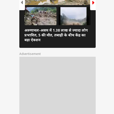
जिटल
 अहम
टपुट
ासत,
र और
अरुणाचल-असम में 1.38 लाख से ज्यादा लोग
PM मोदी ने अ
प्रभावित, 5 की मौत, तबाही के बीच केंद्र का
फुटबॉल, शेयर
बड़ा ऐक्शन
Advertisement