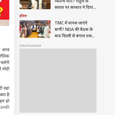
कितनी मौत? राहुल के
सवाल पर सरकार ने दिया
ये जवाब
इंडिया
TMC में वापस जाएंगे
बागी? NDA की बैठक के
बाद दिल्ली से बंगाल तक
बढ़ी हलचल
Advertisement
्त अरब
जनीतिक
 चलेगी
M मोदी
ी वहां
 बात है
अहम हो
ो उनकी