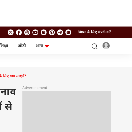
विज्ञापन के लिए संपर्क करें
शिक्षा
ऑटो
अन्य
बिजनेस
लाइफस्टाइल
पर्सनल फाइनेंस
स्वास्थ्य
स्टॉक मार्केट
ट्रैवल
म्यूचुअल फंड्स
फूड
े लिए क्या लाएंगे?
क्रिप्टो
फैशन
आईपीओ
Health and Fitness
Advertisement
तनाव
फोटो गैलरी
जनरल नॉलेज
 से
वीडियो