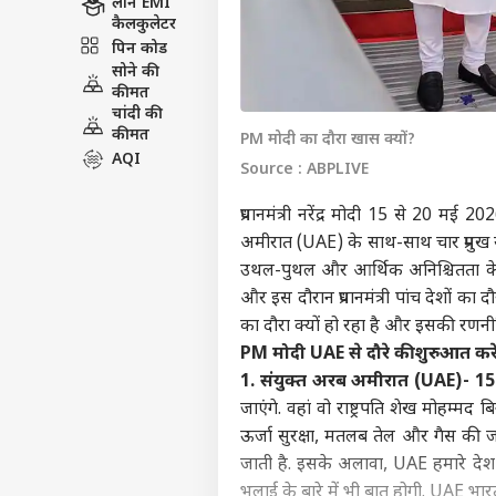
लोन EMI
कैलकुलेटर
पिन कोड
सोने की
कीमत
चांदी की
कीमत
PM मोदी का दौरा खास क्यों?
AQI
Source : ABPLIVE
प्रधानमंत्री
नरेंद्र मोदी
15 से 20 मई 2026 
अमीरात (UAE) के साथ-साथ चार प्रमुख य
उथल-पुथल और आर्थिक अनिश्चितता के 
और इस दौरान प्रधानमंत्री पांच देशों का
का दौरा क्यों हो रहा है और इसकी रणनीत
PM मोदी UAE से दौरे की शुरुआत करेंग
1. संयुक्त अरब अमीरात (UAE)- 15
जाएंगे. वहां वो राष्ट्रपति शेख मोहम्मद 
ऊर्जा सुरक्षा, मतलब तेल और गैस की
जाती है. इसके अलावा, UAE हमारे देश 
भलाई के बारे में भी बात होगी. UAE भार