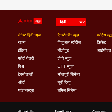
लेटेस्ट हिंदी न्यूज़
एंटरटेनमेंट न्यूज़
स्पोर्ट्स न्यू
राज्य
विजुअल स्टोरीज़
क्रिकेट
इंडिया
बॉलीवुड
आईपीएल
फोटो गैलरी
टीवी न्यूज़
विश्व
OTT न्यूज़
टेक्नोलॉजी
भोजपुरी सिनेमा
ऑटो
मूवी रिव्यू
पॉडकास्ट्स
तमिल सिनेमा
About Us
Feedback
Careers