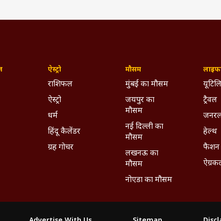
ज़
ऐस्ट्रो
मौसम
लाइफस
राशिफल
मुंबई का मौसम
यूटिलि
ऐस्ट्रो
जयपुर का
ट्रैवल
मौसम
धर्म
जनरल
नई दिल्ली का
हिंदू कैलेंडर
हेल्थ
मौसम
ग्रह गोचर
फैशन
लखनऊ का
ऐग्रक
मौसम
नोएडा का मौसम
Advertise With Us
Sitemap
Disc