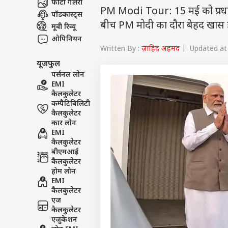
फोटो गैलरी
PM Modi Tour: 15 मई को प्रधानमंत्र
पॉडकास्ट्स
बीच PM मोदी का दौरा बेहद खास है क
मूवी रिव्यू
ओपिनियन
Written By :
ज़ाहिद अहमद
| Updated at 
यूजफुल
पर्सनल लोन
EMI
कैलकुलेटर
कम्पैटिबिलिटी
कैलकुलेटर
कार लोन
EMI
कैलकुलेटर
बीएमआई
कैलकुलेटर
होम लोन
EMI
कैलकुलेटर
एज
कैलकुलेटर
एजुकेशन