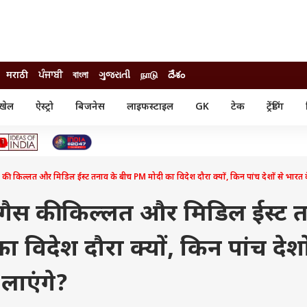
मराठी
ਪੰਜਾਬੀ
বাংলা
ગુજરાતી
நாடு
దేశం
खेल
ऐस्ट्रो
बिजनेस
लाइफस्टाइल
GK
टेक
ट्रेंडिंग
ंजन
ऑटो
खेल
ुड
कार
क्रिकेट
री सिनेमा
टेक्नोलॉजी
शिक्षा
ल सिनेमा
 किल्लत और मिडिल ईस्ट तनाव के बीच PM मोदी का विदेश दौरा क्यों, किन पांच देशों से भारत क
मोबाइल
रिजल्ट
्रिटीज
चैटजीपीटी
नौकरी
ी
गैस की किल्लत और मिडिल ईस्ट 
गैजेट
वेब स्टोरीज
 विदेश दौरा क्यों, किन पांच देशों
यूटिलिटी न्यूज़
कल्चर
फैक्ट चेक
लाएंगे?