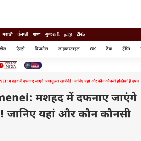
मराठी
ਪੰਜਾਬੀ
বাংলা
ગુજરાતી
நாடு
దేశం
खेल
ऐस्ट्रो
बिजनेस
लाइफस्टाइल
GK
टेक
ट्रेंडिंग
ंजन
ऑटो
खेल
ुड
कार
क्रिकेट
री सिनेमा
टेक्नोलॉजी
शिक्षा
ल सिनेमा
शहद में दफनाए जाएंगे अयातुल्ला खामेनेई! जानिए यहां और कौन कौनसी हस्तियां हैं दफ्न
मोबाइल
रिजल्ट
्रिटीज
चैटजीपीटी
नौकरी
ी
nei: मशहद में दफनाए जाएंगे
गैजेट
वेब स्टोरीज
ेई! जानिए यहां और कौन कौनसी
यूटिलिटी न्यूज़
कल्चर
फैक्ट चेक