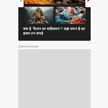
े कई
उनका
ड और
क्या है 'फैशन का कब्रिस्तान'? जहां दफन हैं 60
कैसे पता करें
हजार टन कपड़े
आएंगे आपक
रीति
Advertisement
दीदा
ल्मी
बड़ी