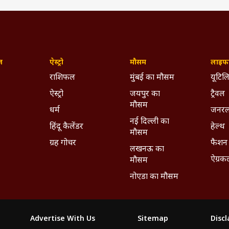
ज़
ऐस्ट्रो
मौसम
लाइफस
राशिफल
मुंबई का मौसम
यूटिलि
ऐस्ट्रो
जयपुर का
ट्रैवल
मौसम
धर्म
जनरल
नई दिल्ली का
हिंदू कैलेंडर
हेल्थ
मौसम
ग्रह गोचर
फैशन
लखनऊ का
ऐग्रक
मौसम
नोएडा का मौसम
Advertise With Us
Sitemap
Disc