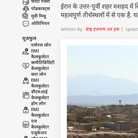
फोटो गैलरी
ईरान के उत्तर-पूर्वी शहर मशहद में
पॉडकास्ट्स
महत्वपूर्ण तीर्थस्थलों में से एक है.
मूवी रिव्यू
ओपिनियन
Written By :
शेख इंजमाम उल हक
| Update
यूजफुल
पर्सनल लोन
EMI
कैलकुलेटर
कम्पैटिबिलिटी
कैलकुलेटर
कार लोन
EMI
कैलकुलेटर
बीएमआई
कैलकुलेटर
होम लोन
EMI
कैलकुलेटर
एज
कैलकुलेटर
एजुकेशन