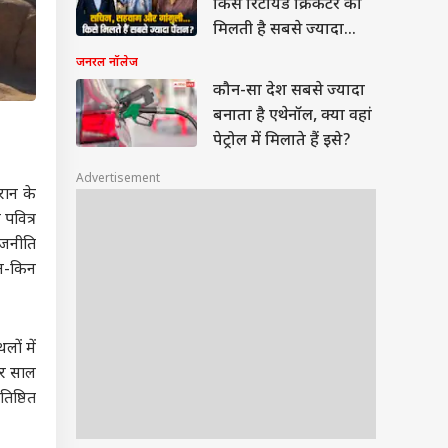
किस रिटायर्ड क्रिकेटर को
मिलती है सबसे ज्यादा
पेंशन?
जनरल नॉलेज
कौन-सा देश सबसे ज्यादा
बनाता है एथेनॉल, क्या वहां
पेट्रोल में मिलाते हैं इसे?
Advertisement
रान के
पवित्र
ाजनीति
िन-किन
लों में
हर साल
तिष्ठित