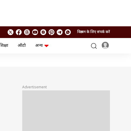
विज्ञापन के लिए संपर्क करें
शिक्षा
ऑटो
अन्य
बिजनेस
लाइफस्टाइल
पर्सनल फाइनेंस
स्वास्थ्य
स्टॉक मार्केट
ट्रैवल
म्यूचुअल फंड्स
फूड
क्रिप्टो
फैशन
आईपीओ
Health and Fitness
Advertisement
फोटो गैलरी
जनरल नॉलेज
वीडियो