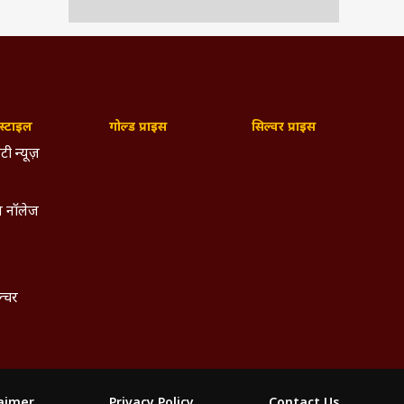
्टाइल
गोल्ड प्राइस
सिल्वर प्राइस
टी न्यूज़
 नॉलेज
िफर से
ल्चर
ें 9
वाएं
laimer
Privacy Policy
Contact Us