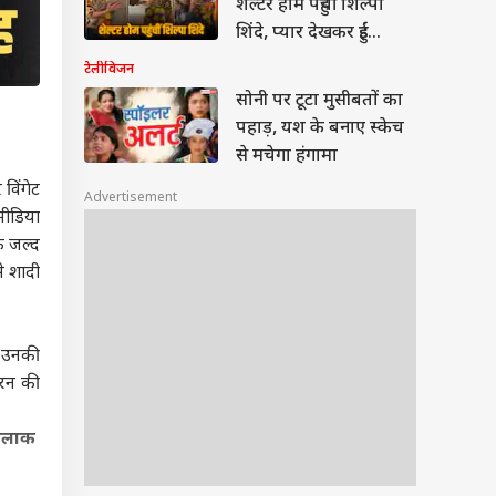
शेल्टर होम पहुंचीं शिल्पा
शिंदे, प्यार देखकर हुईं
इमोशनल
टेलीविजन
सोनी पर टूटा मुसीबतों का
पहाड़, यश के बनाए स्केच
से मचेगा हंगामा
 विंगेट
Advertisement
मीडिया
ि जल्द
े शादी
. उनकी
करन की
 तलाक