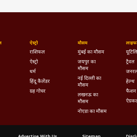
ज़
ऐस्ट्रो
मौसम
लाइफस
राशिफल
मुंबई का मौसम
यूटिलि
ऐस्ट्रो
जयपुर का
ट्रैवल
iferwinget1) द्वारा साझा की गई पोस्ट
मौसम
धर्म
जनरल
नई दिल्ली का
 शादी
हिंदू कैलेंडर
हेल्थ
मौसम
 साल बाद जेनिफर विंगेट फिर से शादी करने जा रही हैं. जबकि करन ने जेन
ग्रह गोचर
फैशन
 की थी. करन और बिपाशा साल 2016 में शादी के बंधन में बंधे थे.
लखनऊ का
ऐग्रक
मौसम
नोएडा का मौसम
ी एंटरटेनमेंट टीम में बतौर कंसलटेंट कंटेंट राइटर कार्यरत हैं और पत्रकारिता के क्षेत्र म
ैं. इससे पहले वे एबीपी न्यूज़, टीवी9 भारतवर्ष, न्यूज़ट्रेंड और न्यूजट्रैक लाइव में अपनी से
Advertise With Us
Sitemap
Disc