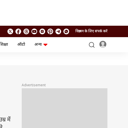
विज्ञापन के लिए संपर्क करें
शिक्षा
ऑटो
अन्य
बिजनेस
लाइफस्टाइल
पर्सनल फाइनेंस
स्वास्थ्य
स्टॉक मार्केट
ट्रैवल
म्यूचुअल फंड्स
फूड
क्रिप्टो
फैशन
आईपीओ
Health and Fitness
Advertisement
फोटो गैलरी
जनरल नॉलेज
वीडियो
र में