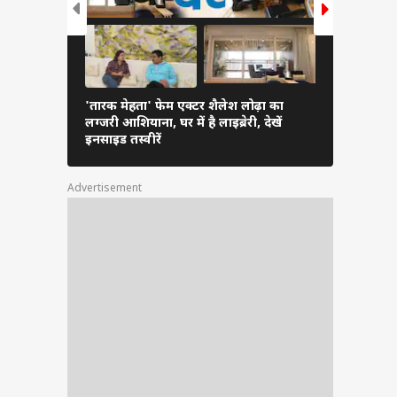
'तारक मेहता' फेम एक्टर शैलेश लोढ़ा का
'ससुराल सिम
लग्जरी आशियाना, घर में है लाइब्रेरी, देखें
गए थे दीपिक
इनसाइड तस्वीरें
Advertisement