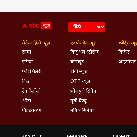
लेटेस्ट हिंदी न्यूज़
एंटरटेनमेंट न्यूज़
स्पोर्ट्स न्यू
राज्य
विजुअल स्टोरीज़
क्रिकेट
इंडिया
बॉलीवुड
आईपीएल
Jennifer Winget (@jenn
फोटो गैलरी
टीवी न्यूज़
करन ने बिपाशा बसु से की थी तीसरी
विश्व
OTT न्यूज़
करन से तलाक लेने के बाद अब करीब 12
टेक्नोलॉजी
भोजपुरी सिनेमा
तलाक के बाद तीसरी शादी बिपाशा बसु से
ऑटो
मूवी रिव्यू
About the author
पॉडकास्ट्स
तमिल सिनेमा
संदीप मेहरा
संदीप मेहरा ABP LIVE क
वर्षों का अनुभव रखते ह
About Us
Feedback
Careers