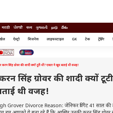
मराठी
ਪੰਜਾਬੀ
বাংলা
ગુજરાતી
நாடு
దేశం
खेल
ऐस्ट्रो
बिजनेस
लाइफस्टाइल
GK
टेक
ट्रेंडिंग
ंजन
ऑटो
खेल
ुड
कार
क्रिकेट
री सिनेमा
टेक्नोलॉजी
शिक्षा
ल सिनेमा
 करन सिंह ग्रोवर की शादी क्यों टूटी थी? एक्टर ने खुद बताई थी वजह!
मोबाइल
रिजल्ट
्रिटीज
चैटजीपीटी
नौकरी
ी
रन सिंह ग्रोवर की शादी क्यों टूटी
गैजेट
वेब स्टोरीज
 बताई थी वजह!
यूटिलिटी न्यूज़
कल्चर
फैक्ट चेक
Grover Divorce Reason: जेनिफर विंगेट 41 साल की उम्