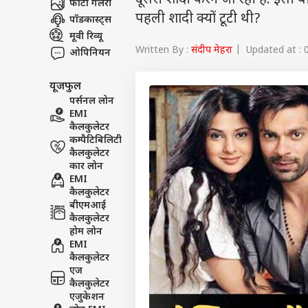
दूसरी शादी करन जा रही हैं. इसी 
फोटो गैलरी
पहली शादी क्यों टूटी थी?
पॉडकास्ट्स
मूवी रिव्यू
Written By :
संदीप मेहरा
| Updated at : 0
ओपिनियन
यूजफुल
पर्सनल लोन
EMI
कैलकुलेटर
कम्पैटिबिलिटी
कैलकुलेटर
कार लोन
EMI
कैलकुलेटर
बीएमआई
कैलकुलेटर
होम लोन
EMI
कैलकुलेटर
एज
कैलकुलेटर
एजुकेशन