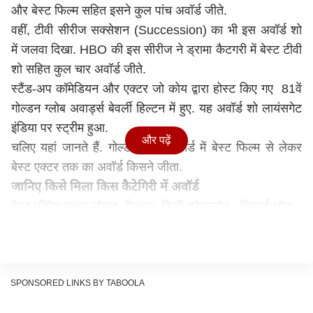
और बेस्ट फिल्म सहित इसने कुल पांच अवॉर्ड जीते.
वहीं, टीवी सीरीज सक्सेशन (Succession) का भी इस अवॉर्ड शो
में जलवा दिखा. HBO की इस सीरीज ने ड्रामा कैटगरी में बेस्ट टीवी
शो सहित कुल चार अवॉर्ड जीते.
स्टैंड-अप कॉमेडियन और एक्टर जो कोय द्वारा होस्ट किए गए 81वें
गोल्डन ग्लोब अवार्ड्स बेवर्ली हिल्टन में हुए. यह अवॉर्ड शो लायंसगेट
इंडिया पर स्ट्रीम हुआ.
और पढ़ें
चलिए यहां जानते हैं. गोल्डन ग्लोब अवॉर्ड में बेस्ट फिल्म से लेकर
बेस्ट एक्टर तक का अवॉर्ड किसने जीता.
जानिए किसे मिला किस कैटेगिरी में अवॉर्ड
बेस्ट फीमेल एक्टर-मोशन- पिक्चर- लिली ग्लैडस्टोन, किलर्स ऑफ
द फ्लावर मून
बेस्ट परफॉर्मेंस बाय एन एक्टर इन मोशन पिक्चर, ड्रामा- सिलियन
मर्फी
बेस्ट फिल्म- ओपेनहाइमर
SPONSORED LINKS BY TABOOLA
बेस्ट डायरेक्टर-क्रिस्टोफर नोलन, ओपेनहाइमर