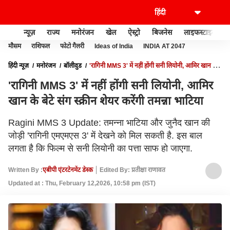
न्यूज़
राज्य
मनोरंजन
खेल
ऐस्ट्रो
बिजनेस
लाइफस्टाइल
मौसम
राशिफल
फोटो गैलरी
Ideas of India
INDIA AT 2047
हिंदी न्यूज़
मनोरंजन
बॉलीवुड
'रागिनी MMS 3' में नहीं होंगी सनी लियोनी, आमिर खान के
बेटे संग स्क्रीन शेयर करेंगी तमन्ना भाटिया
'रागिनी MMS 3' में नहीं होंगी सनी लियोनी, आमिर
खान के बेटे संग स्क्रीन शेयर करेंगी तमन्ना भाटिया
Ragini MMS 3 Update: तमन्ना भाटिया और जुनैद खान की
जोड़ी 'रागिनी एमएमएस 3' में देखने को मिल सकती है. इस बाल
लगता है कि फिल्म से सनी लियोनी का पत्ता साफ हो जाएगा.
Written By :
एबीपी एंटरटेनमेंट डेस्क
Edited By: प्रतीक्षा राणावत
Updated at : Thu, February 12,2026, 10:58 pm (IST)