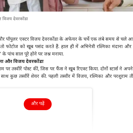
ा
विश्व
उत्तर प्रदेश और उत्तराखंड
क्रिक
र विजय देवरकोंडा
और पॉपुलर एक्टर विजय देवरकोंडा के अफेयर के चर्चे एक लंबे समय से चले आ रह
ून सत्र का बढ़ेगा समय
'संप्रभुता का अपमान', शेख
यूपी चुनाव पर राहुल गांधी
वैभव
ं तो फोटोज को खूब पसंद करते हैं. हाल ही में अभिनेत्री रश्मिका मंदाना औ
ुलाया जाएगा विशेष सत्र?
हसीना की PC से भड़क उठी
की बड़ी बैठक, बनाया ये
कां
 के पांच साल पूरे होने पर जश्न मनाया.
र ने किया साफ
ट
बांग्लादेश सरकार
इंडिया
खास मास्टर प्लान!
इंडिया
दिग्
इंडि
ाना और विजय देवरकोंडा
हैरा
्राम पर तस्वीरें पोस्ट कीं, जिस पर फैंस ने खूब रिएक्ट किया. दोनों स्टार्स ने अप
 के साथ कुछ तस्वीरें शेयर की. पहली तस्वीर में विजय, रश्मिका और परशुराम ती
पंत, संजू सैमसन या
विकसित भारत के ख्वाब के
'पाकिस्तान कर रहा यौम-ए-
परि
न किशन, किसे मिलना
बीच कुपोषण ने 'दोहरी
इस्तेहसाल की नौटंकी',
मांग
ए 2027 वनडे वर्ल्ड कप
तस्वीर' कैसे बना दी?
भारत बोला- बंद करो
बोले
और पढ़ें
मौका?
प्रोपेगेंडा
गृहमंत्