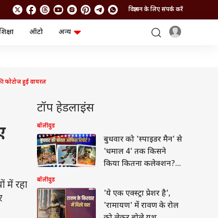
विज्ञापन के लिए संपर्क करें
शिक्षा
ऑटो
अन्य
बिजनेस
लाइफस्टाइल
पर्सनल फाइनेंस
स्वास्थ्य
स्टॉक मार्केट
ट्रैवल
म्यूचुअल फंड्स
फूड
की फोटोज हुई वायरल
क्रिप्टो
फैशन
आईपीओ
Health and Fitness
टॉप हेडलाइंस
फोटो गैलरी
जनरल नॉलेज
बॉलीवुड
ए
बुधवार को 'स्पाइडर मैन' से
वीडियो
'धमाल 4' तक किसने
किया कितना कलेक्शन?
जानें- रिपोर्ट
बॉलीवुड
में रहा
'ये एक एक्स्ट्रा प्रेशर है',
र
'रामायण' में रावण के रोल