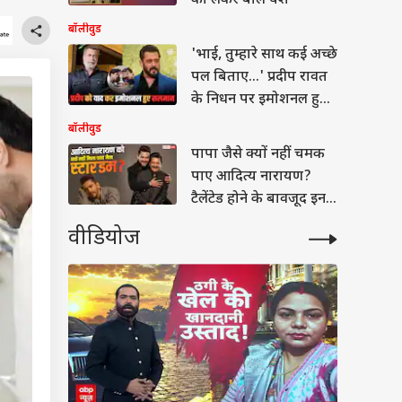
को लेकर बोले यश
बॉलीवुड
'भाई, तुम्हारे साथ कई अच्छे
पल बिताए...' प्रदीप रावत
के निधन पर इमोशनल हुए
सलमान
बॉलीवुड
पापा जैसे क्यों नहीं चमक
पाए आदित्य नारायण?
टैलेंटेड होने के बावजूद इन
वजहों से छूटे पीछे
वीडियोज