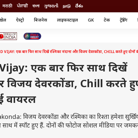
मराठी
ਪੰਜਾਬੀ
বাংলা
ગુજરાતી
நாடு
దేశం
खेल
ऐस्ट्रो
बिजनेस
लाइफस्टाइल
GK
टेक
ट्रेंडिंग
ंजन
ऑटो
खेल
ुड
कार
क्रिकेट
री सिनेमा
टेक्नोलॉजी
शिक्षा
ल सिनेमा
JAY: एक बार फिर साथ दिखें रश्मिका मंदाना और विजय देवरकोंडा, CHILL करते हुए दोनों 
मोबाइल
रिजल्ट
्रिटीज
चैटजीपीटी
नौकरी
ी
jay: एक बार फिर साथ दिखें
गैजेट
वेब स्टोरीज
र विजय देवरकोंडा, Chill करते हु
यूटिलिटी न्यूज़
कल्चर
फैक्ट चेक
ुई वायरल
: विजय देवरकोंडा और रश्मिका का रिश्ता हमेशा सुर्खियों 
साथ में स्पॉट हुए हैं. दोनों की फोटोज सोशल मीडिया पर जमक