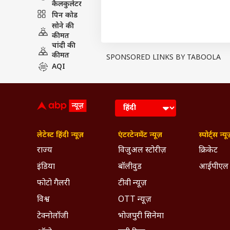
कैलकुलेटर
पिन कोड
सोने की
कीमत
चांदी की
कीमत
SPONSORED LINKS BY TABOOLA
AQI
View this post on Instagram
लेटेस्ट हिंदी न्यूज़
एंटरटेनमेंट न्यूज़
स्पोर्ट्स न्यू
राज्य
विजुअल स्टोरीज़
क्रिकेट
इंडिया
बॉलीवुड
आईपीएल
फोटो गैलरी
टीवी न्यूज़
विश्व
OTT न्यूज़
टेक्नोलॉजी
भोजपुरी सिनेमा