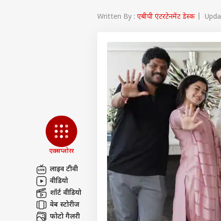
Written By :
एबीपी एंटरटेनमेंट डेस्क
| Updat
एक्सप्लोरर
लाइव टीवी
वीडियो
पर्सनल
शॉर्ट वीडियो
वेब स्टोरीज
टॉप
फोटो गैलरी
हॅलो गेस्ट