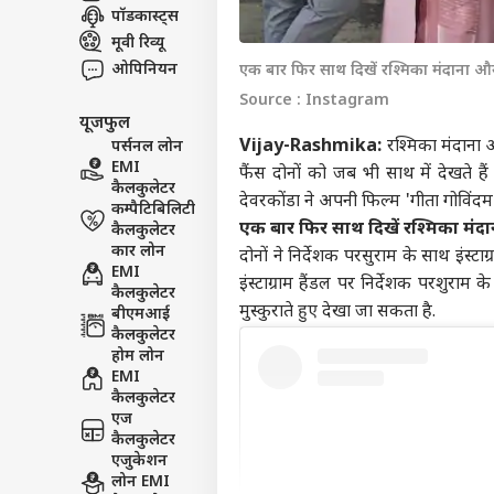
पॉडकास्ट्स
इंडिय
मूवी रिव्यू
एडवर्टाइज विथ अस
ओपिनियन
एक बार फिर साथ दिखें रश्मिका मंदाना औ
प्राइवेसी पॉलिसी
Source : Instagram
कॉन्टैक्ट अस
यूजफुल
Vijay-Rashmika:
रश्मिका मंदाना 
पर्सनल लोन
सेंड फीडबैक
मानस
EMI
फैंस दोनों को जब भी साथ में देखते है
अबाउट अस
या ब
कैलकुलेटर
देवरकोंडा ने अपनी फिल्म 'गीता गोविंदम'
सरका
क्रिके
कम्पैटिबिलिटी
करियर्स
एक बार फिर साथ दिखें रश्मिका मंद
कैलकुलेटर
कार लोन
दोनों ने निर्देशक परसुराम के साथ इंस्टाग
EMI
इंस्टाग्राम हैंडल पर निर्देशक परशुराम
कैलकुलेटर
मुस्कुराते हुए देखा जा सकता है.
बीएमआई
कैलकुलेटर
ऋषभ 
होम लोन
ईशा
LOGIN
EMI
चाहि
कैलकुलेटर
में 
एज
कैलकुलेटर
एजुकेशन
लोन EMI