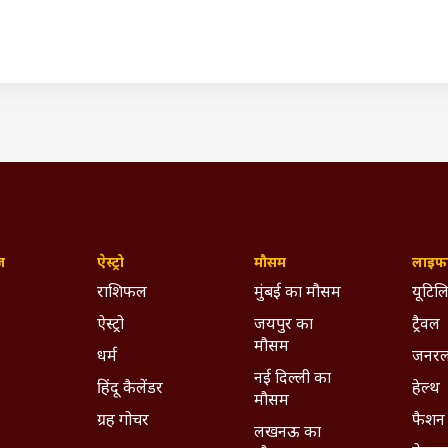
ज़
ऐस्ट्रो
मौसम
लाइफस
राशिफल
मुंबई का मौसम
यूटिलि
ऐस्ट्रो
जयपुर का
ट्रैवल
मौसम
धर्म
जनरल
नई दिल्ली का
हिंदू कैलेंडर
हेल्थ
मौसम
ग्रह गोचर
फैशन
लखनऊ का