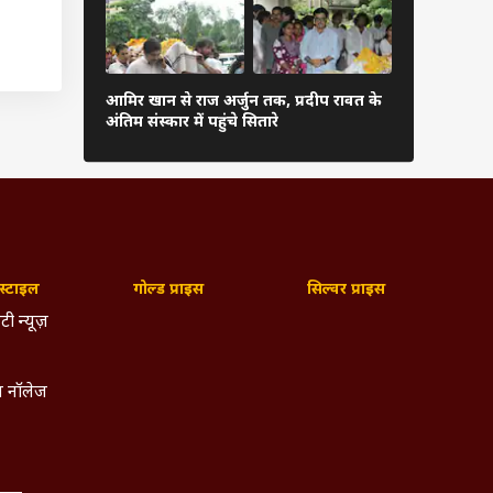
रणबीर कपूर 
आमिर खान से राज अर्जुन तक, प्रदीप रावत के
की तीनों बहन
अंतिम संस्कार में पहुंचे सितारे
हसीना
्टाइल
गोल्ड प्राइस
सिल्वर प्राइस
टी न्यूज़
 नॉलेज