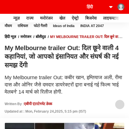
न्यूज़
राज्य
मनोरंजन
खेल
ऐस्ट्रो
बिजनेस
लाइफस्टाइल
मौसम
राशिफल
फोटो गैलरी
Ideas of India
INDIA AT 2047
हिंदी न्यूज़
मनोरंजन
बॉलीवुड
MY MELBOURNE TRAILER OUT: दिल छूने वाली 4
कहानियां, जो आपको इंसानियत और संघर्ष की नई समझ देंगी
My Melbourne trailer Out: दिल छूने वाली 4
कहानियां, जो आपको इंसानियत और संघर्ष की नई
समझ देंगी
My Melbourne trailer Out: कबीर खान, इम्तियाज अली, रीमा
दास और ओनिर जैसे दमदार डायरेक्टरों द्वारा बनाई गई फिल्म 'माई
मेलबर्न' 14 मार्च को रिलीज होगी.
Written By :
एबीपी एंटरटेनमेंट डेस्क
Updated at : Mon, February 24,2025, 5:15 pm (IST)