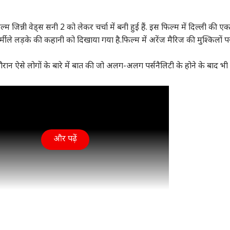
बिहार
क्रिकेट
साउथ
जिन्नी वेड्स सनी 2 को लेकर चर्चा में बनी हुई हैं. इस फिल्म में दिल्ली की ए
ीले लड़के की कहानी को दिखाया गया है.फिल्म में अरेंज मैरिज की मुश्किलों प
के दौरान ऐसे लोगों के बारे में बात की जो अलग-अलग पर्सनैलिटी के होने के बाद भ
-बलूचिस्तान में बेकाबू
दीपक के लिए क्यों 'जले'
2026 में कितने टेस्ट और
अल्ल
त, मुनीर की सेना बोली-
BJP के देवेश? पढ़ें Inside
खेलेगी टीम इंडिया? WTC
'रा
ें कानून...
ली NCR
स्टोरी
इंडिया
फाइनल के लिए कितनी जीत
इंडिया
थिएट
यूटि
जरूरी
मेकर
रक
और पढ़ें
र हुसैन को उम्रकैद, IB
भारत में इस समाज में एक से
BJP प्रवक्ता शहजाद
सोल
 अंकित शर्मा मर्डर
ज्यादा पति या पत्नी की
पूनावाला का इस्तीफा,
सरक
में सजा का ऐलान
प्रथा! हकीकत कितनी जुदा?
जानिए कांग्रेस से बीजेपी तक
हर व
का सफर
बिज