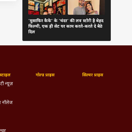
'मुसाफिर कैफे' के 'चंदर' की लव स्टोरी है बेहद
35 साल की हु
फिल्मी, एक ही सेट पर काम करते-करते दे बैठे
की 10 सबसे ग
गों ने
दिल
स
अपने
ऊंगी.'
ेधा
्टाइल
गोल्ड प्राइस
सिल्वर प्राइस
टी न्यूज़
न कहीं
 नॉलेज
ना
ै. अभी
ल्चर