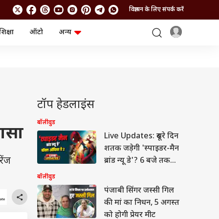
विज्ञापन के लिए संपर्क करें
शिक्षा
ऑटो
अन्य
बिजनेस
लाइफस्टाइल
पर्सनल फाइनेंस
स्वास्थ्य
स्टॉक मार्केट
ट्रैवल
म्यूचुअल फंड्स
फूड
क्रिप्टो
फैशन
आईपीओ
Health and Fitness
टॉप हेडलाइंस
फोटो गैलरी
जनरल नॉलेज
बॉलीवुड
लासा
Live Updates: दूसरे दिन
वीडियो
शतक जड़ेगी 'स्पाइडर-मैन
ेंज
ब्रांड न्यू डे'? 6 बजे तक
कलेक्शन 80 करोड़ के पार
बॉलीवुड
पंजाबी सिंगर जस्सी गिल
की मां का निधन, 5 अगस्त
को होगी प्रेयर मीट