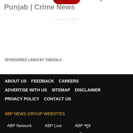
Punjab | Crime News
Advertisement
SPONSORED LINKS BY TABOOLA
ABOUT US
FEEDBACK
CAREERS
ADVERTISE WITH US
SITEMAP
DISCLAIMER
PRIVACY POLICY
CONTACT US
Written By :
एबीपी न्यूज़
ABP NEWS GROUP WEBSITES
06 Jun 2026 12:05 AM (IST)
ILU... ILU का दरिंदा...ये कहानी एक ऐसे दिलजले आशिक की है...जो अपनी
ABP Network
ABP Live
ABP न्यूज़
प्रेमिका को कभी बोलता था...ईतू,....
see more