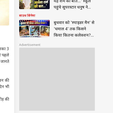
यह शर्म की बात...' स्कूल
पहुंचे सुपरस्टार धनुष ने
कहा- तमिल सीखो
साउथ सिनेमा
बुधवार को 'स्पाइडर मैन' से
'धमाल 4' तक किसने
किया कितना कलेक्शन?
जानें- रिपोर्ट
Advertisement
इसका 3
ने पहले
 जानते
धवन की
दिन भी
रोड़ की