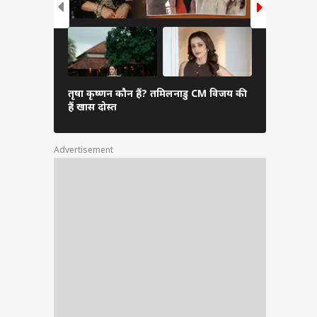
तृषा कृष्णन कौन हैं? तमिलनाडु CM विजय की
एसएस राजाम
हैं खास दोस्त
आया बड़ा अप
Advertisement