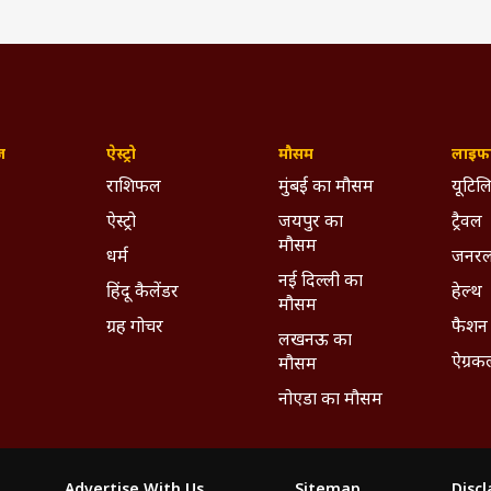
ज़
ऐस्ट्रो
मौसम
लाइफस
राशिफल
मुंबई का मौसम
यूटिलि
ऐस्ट्रो
जयपुर का
ट्रैवल
मौसम
धर्म
जनरल
नई दिल्ली का
हिंदू कैलेंडर
हेल्थ
मौसम
ग्रह गोचर
फैशन
लखनऊ का
ऐग्रक
मौसम
नोएडा का मौसम
Advertise With Us
Sitemap
Disc