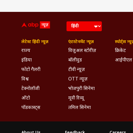
लेटेस्ट हिंदी न्यूज़
एंटरटेनमेंट न्यूज़
स्पोर्ट्स न्यू
राज्य
विजुअल स्टोरीज़
क्रिकेट
इंडिया
बॉलीवुड
आईपीएल
फोटो गैलरी
टीवी न्यूज़
विश्व
OTT न्यूज़
टेक्नोलॉजी
भोजपुरी सिनेमा
ऑटो
मूवी रिव्यू
पॉडकास्ट्स
तमिल सिनेमा
About Us
Feedback
Careers