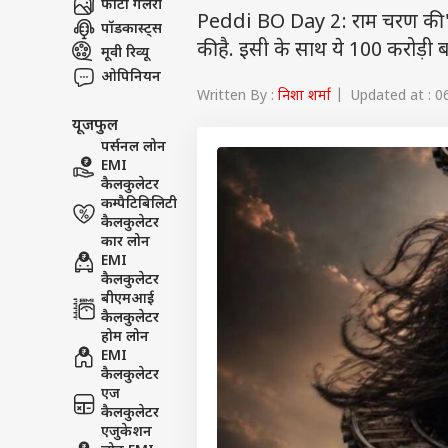
फोटो गैलरी
Peddi BO Day 2: राम चरण की 'पेद
पॉडकास्ट्स
की है. इसी के साथ ये 100 करोड़ी ब
मूवी रिव्यू
ओपिनियन
Written By :
निशा शर्मा
| Updated at : 06
यूजफुल
पर्सनल लोन
EMI
कैलकुलेटर
कम्पैटिबिलिटी
कैलकुलेटर
कार लोन
EMI
कैलकुलेटर
बीएमआई
कैलकुलेटर
होम लोन
EMI
कैलकुलेटर
एज
कैलकुलेटर
एजुकेशन