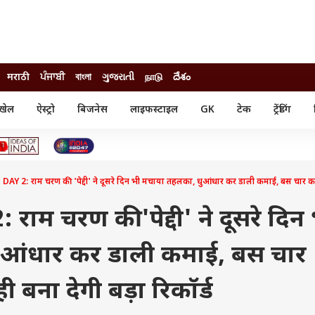
मराठी
ਪੰਜਾਬੀ
বাংলা
ગુજરાતી
நாடு
దేశం
खेल
ऐस्ट्रो
बिजनेस
लाइफस्टाइल
GK
टेक
ट्रेंडिंग
ंजन
ऑटो
खेल
ुड
कार
क्रिकेट
री सिनेमा
टेक्नोलॉजी
शिक्षा
ल सिनेमा
Y 2: राम चरण की 'पेद्दी' ने दूसरे दिन भी मचाया तहलका, धुआंधार कर डाली कमाई, बस चार करोड
मोबाइल
रिजल्ट
्रिटीज
चैटजीपीटी
नौकरी
ी
ाम चरण की 'पेद्दी' ने दूसरे दिन
गैजेट
वेब स्टोरीज
ुआंधार कर डाली कमाई, बस चार
यूटिलिटी न्यूज़
कल्चर
फैक्ट चेक
 बना देगी बड़ा रिकॉर्ड