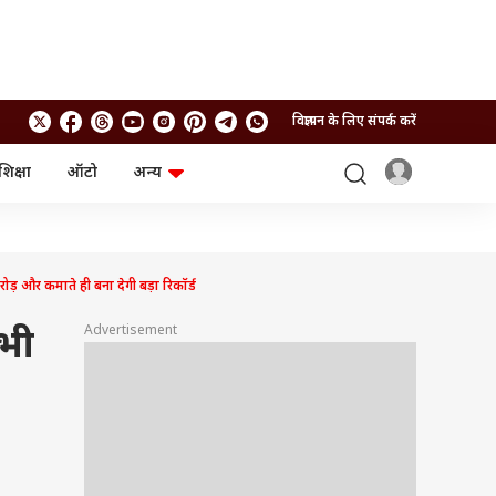
विज्ञापन के लिए संपर्क करें
शिक्षा
ऑटो
अन्य
बिजनेस
लाइफस्टाइल
पर्सनल फाइनेंस
स्वास्थ्य
स्टॉक मार्केट
ट्रैवल
म्यूचुअल फंड्स
फूड
़ और कमाते ही बना देगी बड़ा रिकॉर्ड
क्रिप्टो
फैशन
आईपीओ
Health and Fitness
Advertisement
 भी
फोटो गैलरी
जनरल नॉलेज
वीडियो