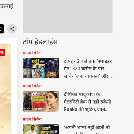
र कमाई
टॉप हेडलाइंस
साउथ सिनेमा
दोपहर 2 बजे तक 'स्पाइडर
मैन' 320 करोड़ के पार,
जानें- 'जना नायकन' और
'धमाल 4' का कलेक्शन
साउथ सिनेमा
दीपिका पादुकोण के
मैटरनिटी ब्रेक से नहीं रुकेगी
Raaka की शूटिंग, जानें
मेकर्स का मास्टर प्लान
साउथ सिनेमा
'अपनी भाषा नहीं आती तो