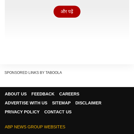
और पढ़ें
SPONSORED LINKS BY TABOOLA
ABOUT US
FEEDBACK
CAREERS
ADVERTISE WITH US
SITEMAP
DISCLAIMER
कैसा है 'धमाल 4' का ट्रेलर?
PRIVACY POLICY
CONTACT US
'धमाल 4' के ट्रेलर के बारे में बात की जाए तो एक बार फिर से
कॉमेडी ओवरलोड हुई है, जिसमें जबरदस्त कहानी देखने के लिए
ABP NEWS GROUP WEBSITES
मिलती है. इसमें अजय देवगन, अरशद वारसी, रितेश देशमुख और