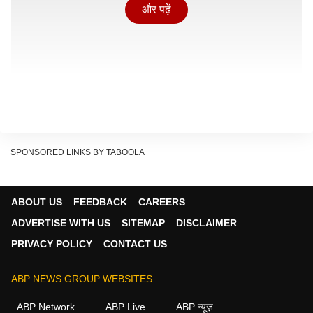
और पढ़ें
SPONSORED LINKS BY TABOOLA
ABOUT US
FEEDBACK
CAREERS
ADVERTISE WITH US
SITEMAP
DISCLAIMER
PRIVACY POLICY
CONTACT US
राधाकृष्णन ने कहा, 'यह स्पष्टता वाली एक ऐसी प्रक्रिया है जिस पर
कोई सवाल नहीं उठा सकता. लोकतंत्र में केवल ऐसी ही प्रक्रिया
ABP NEWS GROUP WEBSITES
का पालन किया जा सकता है. इसके लिए मैं आलाकमान के प्रति
ABP Network
ABP Live
ABP न्यूज़
अपनी प्रसन्नता व्यक्त करता हूं'. उन्होंने कहा कि कई नामों में से