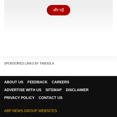
और पढ़ें
SPONSORED LINKS BY TABOOLA
सूत्रों के अनुसार, खरगे, सिद्धरमैया, शिवकुमार और वरिष्ठ नेताओं ने
सोमवार को तिरुवनंतपुरम से बेंगलुरु तक एक साथ यात्रा की,
ABOUT US
FEEDBACK
CAREERS
जिसके बाद राज्य के ऊर्जा मंत्री केजे जॉर्ज के आवास पर चर्चा की
ADVERTISE WITH US
SITEMAP
DISCLAIMER
गई.
PRIVACY POLICY
CONTACT US
'शुक्रवार, शनिवार या रविवार...' ईरान में फिर मचेगी तबाही! ट्रंप ने
बता दिया किस दिन होगा सबसे बड़ा हमला
ABP NEWS GROUP WEBSITES
Continues below advertisement