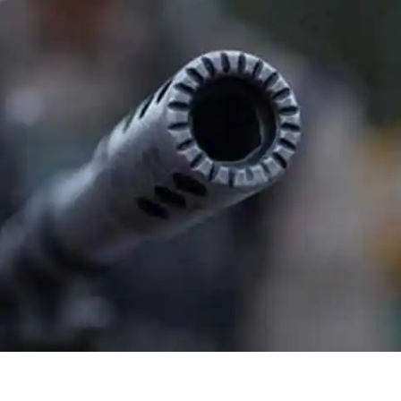
 कार्नर
 आर्टिकल्स
टॉप रील्स