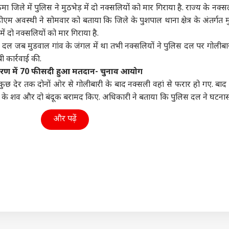
मा जिले में पुलिस ने मुठभेड़ में दो नक्सलियों को मार गिराया है. राज्य के नक्
ा
दिल्ली NCR
ओटीटी
क्रिक
म अवस्थी ने सोमवार को बताया कि जिले के पुशपाल थाना क्षेत्र के अंतर्गत 
ें दो नक्सलियों को मार गिराया है.
दल जब मुडवाल गांव के जंगल में था तभी नक्सलियों ने पुलिस दल पर गोलीबार
 कार्रवाई की.
चरण में 70 फीसदी हुआ मतदान- चुनाव आयोग
A बिल पर होगा बवाल!
दिल्ली लक्ष्मी योजना की इस
'मुसाफिर कैफे' के ऑडिशन
ब्रेट
ने कहा- कांग्रेस करेगी
दिन आएगी पहली किस्त, 5
में रिजेक्ट हुई थीं वेदिका
उम्
ुछ देर तक दोनों ओर से गोलीबारी के बाद नक्सली वहां से फरार हो गए. बाद 
ध
ा
लाख के पार पहुंचा
विश्व
पिंटो, फिर ऐसे मिला सुधा
हेल्थ
ऐसा 
शिक्ष
ं के शव और दो बंदूक बरामद किए. अधिकारी ने बताया कि पुलिस दल ने घटनास
रजिस्ट्रेशन
का रोल
और पढ़ें
चेरी पुलिस को अमित
कनाडा में भारतीय महिला
शरीर में अचानक आने लगी
SBI 
े सौंपा 'प्रेसिडेंट्स
की हत्या, 7 महीने बाद कैसे
है हल्की सूजन? हो सकते हैं
जार
स कलर’, क्या है इसकी
आरोपी हुआ गिरफ्तार?
लिम्फेडेमा के संकेत
आवे
ियत?