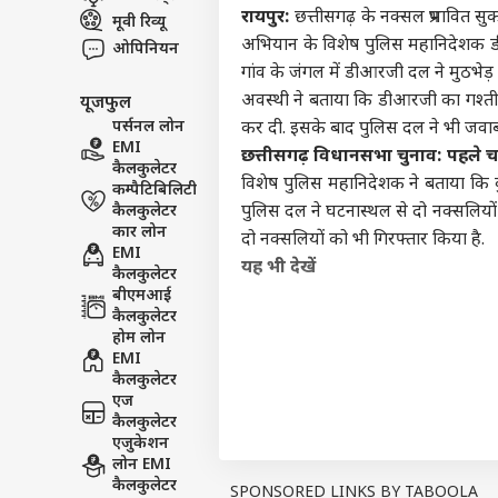
रायपुर:
छत्तीसगढ़ के नक्सल प्रभावित सुक
मूवी रिव्यू
इंडिय
अभियान के विशेष पुलिस महानिदेशक डीए
एडवर्टाइज विथ अस
ओपिनियन
गांव के जंगल में डीआरजी दल ने मुठभेड़ म
प्राइवेसी पॉलिसी
अवस्थी ने बताया कि डीआरजी का गश्ती 
यूजफुल
कॉन्टैक्ट अस
पर्सनल लोन
कर दी. इसके बाद पुलिस दल ने भी जवाबी
सेंड फीडबैक
EMI
छत्तीसगढ़ विधानसभा चुनाव: पहले 
FCR
कैलकुलेटर
अबाउट अस
खरगे 
विशेष पुलिस महानिदेशक ने बताया कि क
कम्पैटिबिलिटी
विरो
इंडिय
करियर्स
कैलकुलेटर
पुलिस दल ने घटनास्थल से दो नक्सलियो
कार लोन
दो नक्सलियों को भी गिरफ्तार किया है.
EMI
यह भी देखें
कैलकुलेटर
बीएमआई
कैलकुलेटर
पुडु
होम लोन
शाह न
EMI
LOGIN
पुलि
कैलकुलेटर
खास
एज
कैलकुलेटर
एजुकेशन
लोन EMI
कैलकुलेटर
SPONSORED LINKS BY TABOOLA