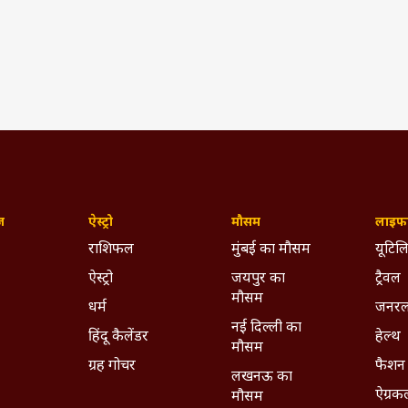
(IST)
aoists
Assembly Election 2018
Sukma
 2018
Chhattisgarh
ज़
ऐस्ट्रो
मौसम
लाइफस
राशिफल
मुंबई का मौसम
यूटिलि
ywhere - Download ABPLIVE on
Android
and
iOS
now!
ऐस्ट्रो
जयपुर का
ट्रैवल
मौसम
धर्म
जनरल
नई दिल्ली का
हिंदू कैलेंडर
हेल्थ
मौसम
ग्रह गोचर
फैशन
लखनऊ का
ऐग्रक
मौसम