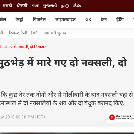
मराठी
ਪੰਜਾਬੀ
বাংলা
ગુજરાતી
நாடு
దేశం
खेल
ऐस्ट्रो
बिजनेस
लाइफस्टाइल
GK
टेक
ट्रेंडिंग
ंजन
ऑटो
खेल
ेरी
रिजल्ट टैली LIVE
आगामी चुनाव
ुड
कार
क्रिकेट
री सिनेमा
टेक्नोलॉजी
शिक्षा
में मारे गए दो नक्सली, दो गिरफ्तार
ल सिनेमा
मोबाइल
रिजल्ट
्रिटीज
चैटजीपीटी
नौकरी
ुठभेड़ में मारे गए दो नक्सली, दो
ी
गैजेट
वेब स्टोरीज
यूटिलिटी न्यूज़
कल्चर
फैक्ट चेक
कि कुछ देर तक दोनों ओर से गोलीबारी के बाद नक्सली वहां से
टनास्थल से दो नक्सलियों के शव और दो बंदूक बरामद किए.
ov 2018 08:38 PM (IST)