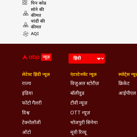
पिन कोड
सोने की
कीमत
चांदी की
कीमत
AQI
PUBLISHED AT : 12 NOV 2018 08:38 PM 
Tags :
Chhattisgarh Election
M
Chhattisgarh Assembly Election
लेटेस्ट हिंदी न्यूज़
एंटरटेनमेंट न्यूज़
स्पोर्ट्स न्यू
राज्य
विजुअल स्टोरीज़
क्रिकेट
Breaking News, Anytime, An
इंडिया
बॉलीवुड
आईपीएल
फोटो गैलरी
टीवी न्यूज़
विश्व
OTT न्यूज़
टेक्नोलॉजी
भोजपुरी सिनेमा
ऑटो
मूवी रिव्यू