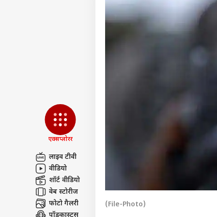
एक्सप्लोरर
लाइव टीवी
वीडियो
पर्सनल
शॉर्ट वीडियो
वेब स्टोरीज
फोटो गैलरी
टॉप
(File-Photo)
हॅलो गेस्ट
पॉडकास्ट्स