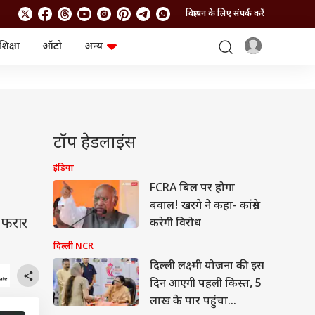
विज्ञापन के लिए संपर्क करें
शिक्षा
ऑटो
अन्य
बिजनेस
लाइफस्टाइल
पर्सनल फाइनेंस
स्वास्थ्य
स्टॉक मार्केट
ट्रैवल
म्यूचुअल फंड्स
फूड
क्रिप्टो
फैशन
टॉप हेडलाइंस
आईपीओ
Health and Fitness
फोटो गैलरी
जनरल नॉलेज
इंडिया
FCRA बिल पर होगा
बवाल! खरगे ने कहा- कांग्रेस
वीडियो
 फरार
करेगी विरोध
दिल्ली NCR
दिल्ली लक्ष्मी योजना की इस
दिन आएगी पहली किस्त, 5
लाख के पार पहुंचा