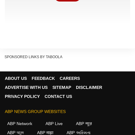
SPONSORED LINKS BY TABOOLA
रिपोर्ट्स के अनुसार गोवा के कर्टोरिम इलाके में रहने वाले 17 साल के
ABOUT US
FEEDBACK
CAREERS
एक छात्र ने आत्महत्या कर ली. बताया जा रहा है कि वह NEET
ADVERTISE WITH US
SITEMAP
DISCLAIMER
परीक्षा की तैयारी कर रहा था और पेपर लीक के कारण परीक्षा रद्द होने
PRIVACY POLICY
CONTACT US
से बेहद परेशान था. यह छात्र मडगांव के एक हायर सेकेंडरी स्कूल में
पढ़ता था. उसके पिता रेलवे में गार्ड हैं.
ABP NEWS GROUP WEBSITES
Show Quick Read
ABP Network
ABP Live
ABP न्यूज़
Key points generated by AI, verified by newsroom
ABP আনন্দ
ABP माझा
ABP અસ્મિતા