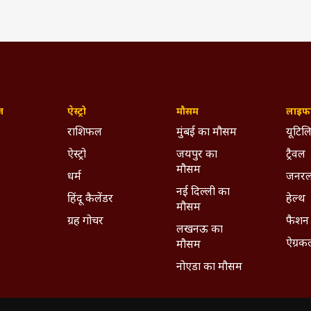
ज़
ऐस्ट्रो
मौसम
लाइफस
राशिफल
मुंबई का मौसम
यूटिलि
ऐस्ट्रो
जयपुर का
ट्रैवल
मौसम
धर्म
जनरल
नई दिल्ली का
हिंदू कैलेंडर
हेल्थ
मौसम
ग्रह गोचर
फैशन
लखनऊ का
ऐग्रक
मौसम
नोएडा का मौसम