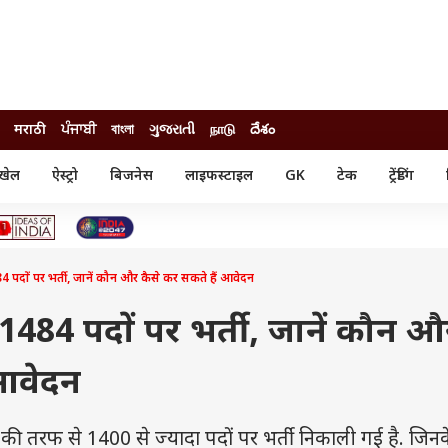
मराठी
ਪੰਜਾਬੀ
বাংলা
ગુજરાતી
நாடு
దేశం
खेल
ऐस्ट्रो
बिजनेस
लाइफस्टाइल
GK
टेक
ट्रेंडिंग
ंजन
ऑटो
खेल
ुड
कार
क्रिकेट
री सिनेमा
टेक्नोलॉजी
शिक्षा
ल सिनेमा
पदों पर भर्ती, जानें कौन और कैसे कर सकते हैं आवेदन
मोबाइल
रिजल्ट
्रिटीज
चैटजीपीटी
नौकरी
ी
1484 पदों पर भर्ती, जानें कौन औ
गैजेट
वेब स्टोरीज
 आवेदन
यूटिलिटी न्यूज़
कल्चर
फैक्ट चेक
 की तरफ से 1400 से ज्यादा पदों पर भर्ती निकाली गई है. जिन