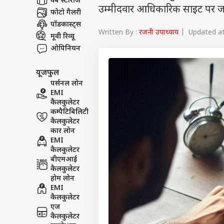
वेब स्टोरीज
उम्मीदवार आधिकारिक साइट पर ज
फोटो गैलरी
पॉडकास्ट्स
Written By :
रजनी उपाध्याय
| Updated at 
मूवी रिव्यू
ओपिनियन
यूजफुल
पर्सनल लोन
EMI
कैलकुलेटर
कम्पैटिबिलिटी
कैलकुलेटर
कार लोन
EMI
कैलकुलेटर
बीएमआई
कैलकुलेटर
होम लोन
EMI
कैलकुलेटर
एज
कैलकुलेटर