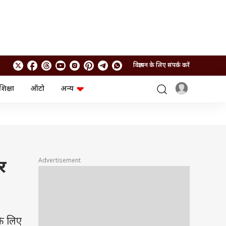
विज्ञापन के लिए संपर्क करें
शिक्षा
ऑटो
अन्य
बिजनेस
लाइफस्टाइल
पर्सनल फाइनेंस
स्वास्थ्य
स्टॉक मार्केट
ट्रैवल
म्यूचुअल फंड्स
फूड
क्रिप्टो
फैशन
आईपीओ
Health and Fitness
Advertisement
र
फोटो गैलरी
जनरल नॉलेज
वीडियो
के लिए