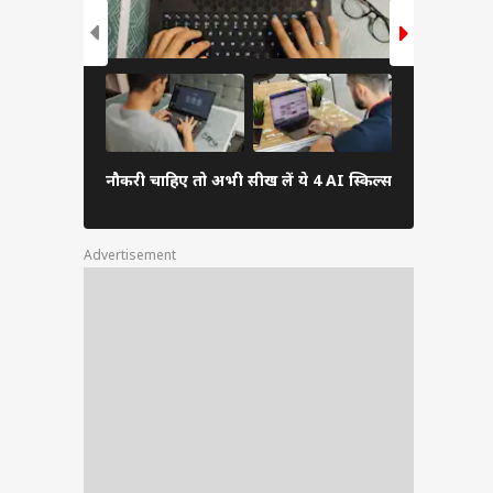
हीं,
 में
 साथ
देते
IIT की नौकरी
छात्राओं ने ड
नौकरी चाहिए तो अभी सीख लें ये 4 AI स्किल्स
की कंपनी
Advertisement