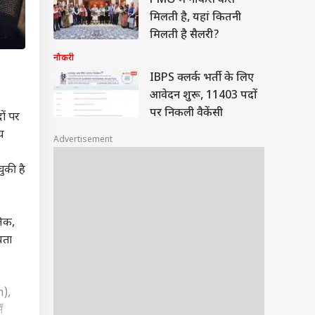
PMO में नौकरी कैसे
मिलती है, यहां कितनी
मिलती है सैलरी?
नौकरी
IBPS क्लर्क भर्ती के लिए
आवेदन शुरू, 11403 पदों
पर निकली वैकेंसी
ों पर
य
Advertisement
ुकी है
निक,
यता
n),
ं