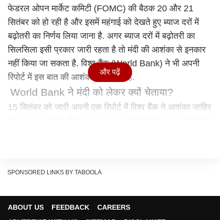
फेडरल ओपन मार्केट कमिटी (FOMC) की बैठक 20 और 21
सितंबर को हो रही है और इसमें महंगाई को देखते हुए ब्‍याज दरों में
बढ़ोतरी का निर्णय लिया जाना है. अगर ब्‍याज दरों में बढ़ोतरी का
सिलसिला इसी प्रकार जारी रहता है तो मंदी की आशंका से इनकार
नहीं किया जा सकता है. विश्‍व बैंक (World Bank) ने भी अपनी
और पढ़ें
रिपोर्ट में इस बात की आशंका जाहिर की है.
World Bank ने मंदी को लेकर क्‍यों चेताया?
15 सितंबर को जारी अपनी एक रिपोर्ट में विश्‍व बैंक ने आशंका जाहिर
की है अगर केंद्रीय बैंकों द्वारा ब्‍याज दरों में बढ़ोतरी का यह सिलसिला
जारी रहा तो 2023 में मंदी (Recession) की आशंका से इनकार
नहीं किया जा सकता. विश्‍व बैंक ने कहा है कि महंगाई पर नियंत्रण के
लिए पिछले पांच दशकों के दौरान केंद्रीय बैंकों ने इस तरह से दरों में
SPONSORED LINKS BY TABOOLA
बढ़ोतरी नहीं की.
विश्‍व बैंक ने अपनी रिपोर्ट में कहा है कि वैश्विक अर्थव्‍यस्‍था (Global
Economy) काफी तेजी से सुस्‍ती की दिशा में बढ़ रही है. एक
ABOUT US
FEEDBACK
CAREERS
अध्‍ययन का हवाला देते हुए World Bank ने कहा है कि विश्‍व की 3