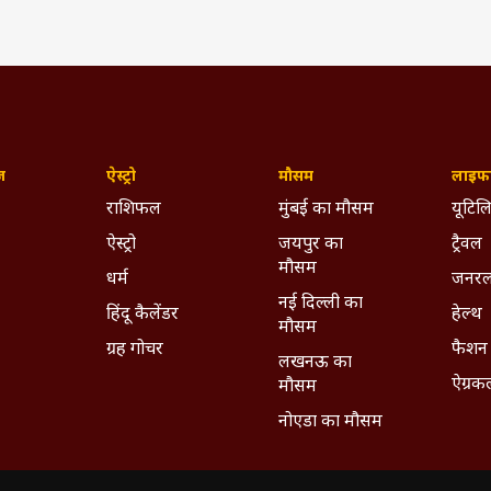
ज़
ऐस्ट्रो
मौसम
लाइफस
राशिफल
मुंबई का मौसम
यूटिलि
ऐस्ट्रो
जयपुर का
ट्रैवल
मौसम
धर्म
जनरल
नई दिल्ली का
हिंदू कैलेंडर
हेल्थ
मौसम
ग्रह गोचर
फैशन
लखनऊ का
ऐग्रक
मौसम
नोएडा का मौसम