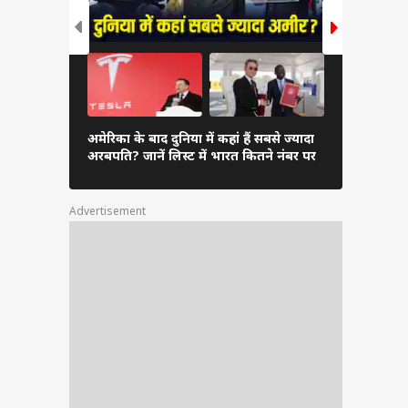
दुनिया के अम
स्थित
अमेरिका के बाद दुनिया में कहां हैं सबसे ज्यादा
अंबानी, कितन
ुएशन
अरबपति? जानें लिस्ट में भारत कितने नंबर पर
लिस्ट
र की
 में
ट और
Advertisement
करना