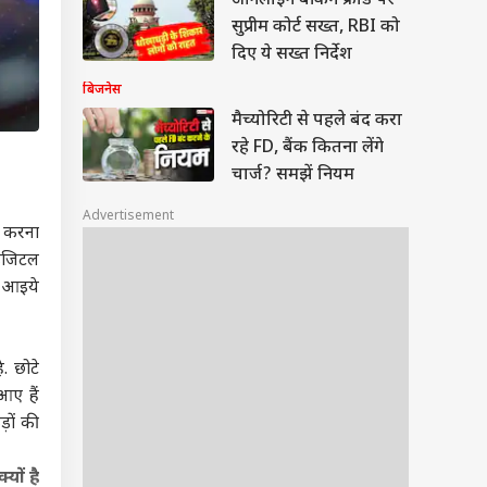
ऑनलाइन बैंकिंग फ्रॉड पर
सुप्रीम कोर्ट सख्त, RBI को
दिए ये सख्त निर्देश
बिजनेस
मैच्योरिटी से पहले बंद करा
रहे FD, बैंक कितना लेंगे
चार्ज? समझें नियम
Advertisement
स करना
डिजिटल
? आइये
. छोटे
आए हैं
़ों की
यों है