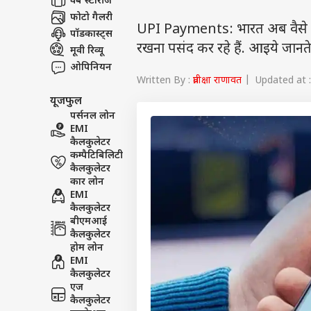
वेब स्टोरीज
फोटो गैलरी
UPI Payments: भारत अब वैसे तो 
पॉडकास्ट्स
रखना पसंद कर रहे हैं. आइये जानते
मूवी रिव्यू
ओपिनियन
Written By :
प्रतीक्षा राणावत
| Updated at :
यूजफुल
पर्सनल लोन
EMI
कैलकुलेटर
कम्पैटिबिलिटी
कैलकुलेटर
कार लोन
EMI
कैलकुलेटर
बीएमआई
कैलकुलेटर
होम लोन
EMI
कैलकुलेटर
एज
कैलकुलेटर