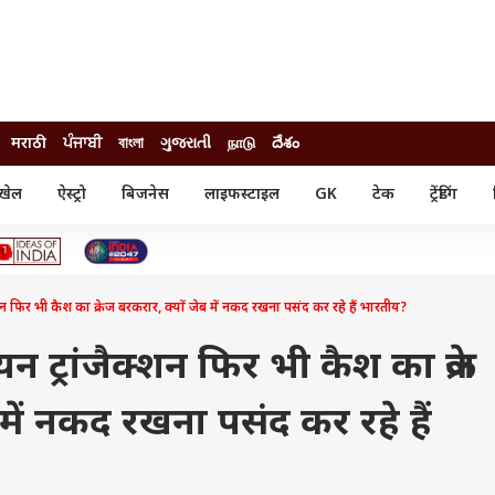
मराठी
ਪੰਜਾਬੀ
বাংলা
ગુજરાતી
நாடு
దేశం
खेल
ऐस्ट्रो
बिजनेस
लाइफस्टाइल
GK
टेक
ट्रेंडिंग
ंजन
ऑटो
खेल
ुड
कार
क्रिकेट
री सिनेमा
टेक्नोलॉजी
शिक्षा
ल सिनेमा
न फिर भी कैश का क्रेज बरकरार, क्यों जेब में नकद रखना पसंद कर रहे हैं भारतीय?
मोबाइल
रिजल्ट
्रिटीज
चैटजीपीटी
नौकरी
ी
ट्रांजैक्शन फिर भी कैश का क्रेज
गैजेट
वेब स्टोरीज
 में नकद रखना पसंद कर रहे हैं
यूटिलिटी न्यूज़
कल्चर
फैक्ट चेक