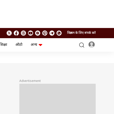
विज्ञापन के लिए संपर्क करें
शिक्षा
ऑटो
अन्य
बिजनेस
लाइफस्टाइल
पर्सनल फाइनेंस
स्वास्थ्य
स्टॉक मार्केट
ट्रैवल
म्यूचुअल फंड्स
फूड
क्रिप्टो
फैशन
आईपीओ
Health and Fitness
Advertisement
फोटो गैलरी
जनरल नॉलेज
वीडियो