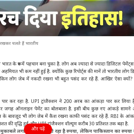
श रखकर चलते हैं भारतीय
रत के रूप में पहचान बना चुका है. लोग अब ज्यादा से ज्यादा डिजिटल पेमेंट्
 अहमियत भी कम नहीं हुई है. क्योंकि कुछ रिपोर्ट्स की मानें तो भारतीय लोग 
ैं लेकिन लोग जेब में नकदी रखना भी बहुत पसंद कर रहे हैं. आखिर ऐसा क्यों
र्ड पार कर रहा है. UPI ट्रांजैक्शन ने 200 अरब का आंकड़ा पार कर लिया है
क हर जगह ऑनलाइन पेमेंट का बोलबाला है. इसी बीच कुछ नए आंकड़े सामने 
्स के बावजूद भी लोग जेब में कैश रखना काफी पसंद कर रहे हैं. RBI के आंकड
्रतिशत की वृद्धि हुई और UPI ट्रांजैक्शन वॉल्यूम करीब 30 प्रतिशत तक बढ़ा है.
और पढ़ें
काबले लगातार कमजोर हो रहा है रुपया, लेकिन पाकिस्तान का रुपया क्