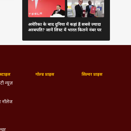
या था.
 को अब
दुनिया के अम
े अधिक
अमेरिका के बाद दुनिया में कहां हैं सबसे ज्यादा
अंबानी, कितन
अरबपति? जानें लिस्ट में भारत कितने नंबर पर
ा है.
लिस्ट
ा अपनी
्ताक्षर
्टाइल
गोल्ड प्राइस
सिल्वर प्राइस
टी न्यूज़
 नॉलेज
ेस का
ल्चर