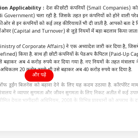
ा
महाराष्ट्र
क्रिकेट
बॉली
n Applicability :
देश की छोटी कंपनियों (Small Companies) को
 Government) चला रही है. जिसके तहत इन कंपनियों को होने वाली परेश
 ओर से इन कंपनियों को कई तरह की रियायतें भी दी जाती है. आपको बता दे कि 
र्नओवर (Capital and Turnover) से जुड़े नियमों में बड़ा बदलाव किया जाता 
दिल्ली में छात्रों को PM
CJP के सौरव दास और रत्ना
वैभव सूर्यवंशी के सामने आ
'आरंभ
य (Ministry of Corporate Affairs) ने एक अध्यादेश जारी कर दिया है, जिसमे
ामने झुकने पर...',
सिंह ने आदित्य ठाकरे से की
गया तेंदुआ ! भारतीय
प्रदर
edefined) किया है. साथ ही छोटी कंपनियों के पेडअप कैपिटल (Paid-Up Ca
सी का आरोप
मुलाकात, इसलिए कहा
इंडिया
क्रिकेटर ने यूं उठाया सफारी
इंडिया
अभिन
शिक्ष
 बढ़ाकर अब 4 करोड़ रुपये कर दिया गया है. नए नियमों के तहत मंत्रालय न
Thank You!
का मजा
गाना
े अधिकतम 20 करोड़ रुपये थी उसे बढ़ाकर अब 40 करोड़ रुपये कर दिया है.
और पढ़ें
 ऑफ डूईंग बिजनेस को बढ़ावा देने के लिए यह कदम उठाया है. कॉरपोरेट माम
है. मंत्रालय ने व्यापार सुगमता और जीवन सुगमता के लिए निकट अतीत में कई उप
 जारी हो सकता है
महिला आरक्षण पर BJP के
'रेंट बॉयफ्रेंड' ऑफर से
देशभ
T रिजल्ट, लाखों
साथ आई ये विपक्षी पार्टी,
सावधान, स्कैमर्स का डेटिंग
पीजी
ीमित देयता भागीदारी अधिनियम, 2008 के विभिन्न प्रावधानों को अपराध के दा
ीदवार कर रहे इंतजार
रिजिजू बोले - 'आपने...'
जाल कर देगा कंगाल
दी म
 को बढ़ाना, एकल व्यक्ति कंपनियों (ओपीसी) के निगमीकरण को प्रोत्साहन देने का
त “छोटी कंपनियों” की परिभाषा चुकता पूंजी की उनकी सीमा को बढ़ाकर संशो