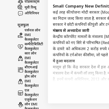
पॉडकास्ट्स
इंडिय
Small Company New Definitio
मूवी रिव्यू
एडवर्टाइज विथ अस
कई तरह की योजना मोदी सरकार (Modi
ओपिनियन
प्राइवेसी पॉलिसी
का निदान जल्द किया जाता है. सरकार की
सरकार ने छोटी कंपनियों की पूंजी और ट
यूजफुल
कॉन्टैक्ट अस
पर्सनल लोन
मंत्रालय से अध्यादेश जारी
सेंड फीडबैक
EMI
'IIT 
केन्द्रीय कॉरपोरेट मामलों के मंत्राल
कैलकुलेटर
अबाउट अस
के स
कंपनियों को नए सिरे से परिभाषित (R
कम्पैटिबिलिटी
ओवै
शिक्षा
करियर्स
कैलकुलेटर
के दायरे को अधिकतम 2 करोड़ रुपये से
कार लोन
कंपनियों के टर्नओवर की सीमा, जो पहल
EMI
ये हुआ बदलाव
कैलकुलेटर
मालूम हो कि केंद्र सरकार देश में इज
बीएमआई
कैलकुलेटर
मंत्रालय देश में कंपनी लॉ लागू किया 
जल्द
होम लोन
UPTE
हैं. इनमें कंपनी अधिनियम, 2013 और स
EMI
LOGIN
उम्म
बाहर कर दिया है.
कैलकुलेटर
एज
क्या है कंपनी अधिनियम
कैलकुलेटर
स्टार्ट-अप इंडिया में फास्ट-ट्रैक विलय
एजुकेशन
किया है. कंपनी अधिनियम, 2013 के तह
लोन EMI