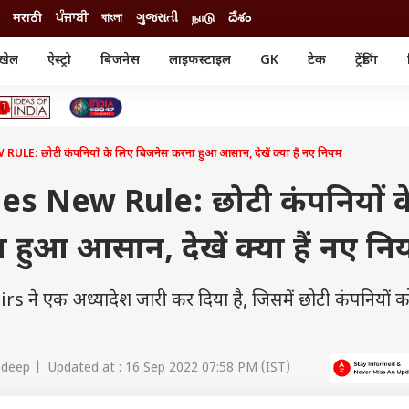
मराठी
ਪੰਜਾਬੀ
বাংলা
ગુજરાતી
நாடு
దేశం
खेल
ऐस्ट्रो
बिजनेस
लाइफस्टाइल
GK
टेक
ट्रेंडिंग
ंजन
ऑटो
खेल
ुड
कार
क्रिकेट
री सिनेमा
टेक्नोलॉजी
शिक्षा
ल सिनेमा
: छोटी कंपनियों के लिए बिजनेस करना हुआ आसान, देखें क्या हैं नए नियम
मोबाइल
रिजल्ट
्रिटीज
चैटजीपीटी
नौकरी
ी
s New Rule: छोटी कंपनियों क
गैजेट
वेब स्टोरीज
हुआ आसान, देखें क्या हैं नए नि
यूटिलिटी न्यूज़
कल्चर
फैक्ट चेक
ने एक अध्यादेश जारी कर दिया है, जिसमें छोटी कंपनियों क
deep | Updated at : 16 Sep 2022 07:58 PM (IST)