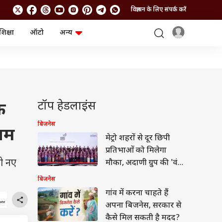
विज्ञापन के लिए संपर्क करें
शिक्षा
ऑटो
अन्य
बिजनेस
लाइफस्टाइल
पर्सनल फाइनेंस
स्वास्थ्य
स्टॉक मार्केट
ट्रैवल
म्यूचुअल फंड्स
फूड
क्रिप्टो
फैशन
आईपीओ
Health and Fitness
टॉप हेडलाइंस
े
फोटो गैलरी
जनरल नॉलेज
बिजनेस
यम
मेट्रो शहरों से दूर छिपी
वीडियो
प्रतिभाओं को मिलेगा
ो नए
मौका, अदाणी ग्रुप की 'वंदे
भारतम्' पहल शुरू
बिजनेस
गांव में करना चाहते हैं
अपना बिजनेस, सरकार से
कैसे मिल सकती है मदद?