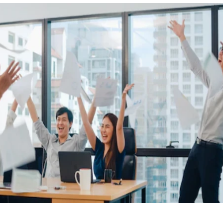
 कार्नर
 आर्टिकल्स
टॉप रील्स