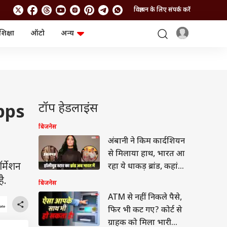
विज्ञापन के लिए संपर्क करें
शिक्षा
ऑटो
अन्य
बिजनेस
लाइफस्टाइल
पर्सनल फाइनेंस
स्वास्थ्य
स्टॉक मार्केट
ट्रैवल
म्यूचुअल फंड्स
फूड
क्रिप्टो
फैशन
आईपीओ
Health and Fitness
टॉप हेडलाइंस
Apps
फोटो गैलरी
जनरल नॉलेज
बिजनेस
अंबानी ने किम कार्दशियन
वीडियो
से मिलाया हाथ, भारत आ
र्मेशन
रहा ये धाकड़ ब्रांड, कहां
बिकेगा?
ै.
बिजनेस
ATM से नहीं निकले पैसे,
फिर भी कट गए? कोर्ट से
ग्राहक को मिला भारी