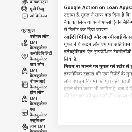
पॉडकास्ट्स
इंडिय
Google Action on Loan Apps
मूवी रिव्यू
एडवर्टाइज विथ अस
उठाया है. गूगल ने साफ कह दिया है कि उसक
ओपिनियन
प्राइवेसी पॉलिसी
बैंक का लिंक या एनबीएफसी (नॉन बैंकिंग
से डिलीट कर दिया जाएगा.
यूजफुल
कॉन्टैक्ट अस
पर्सनल लोन
आईटी मिनिस्ट्री और आरबीआई के स
सेंड फीडबैक
EMI
राहुल
गूगल ने ये कदम लोन एप पर अतिरिक्त सुर
कैलकुलेटर
अबाउट अस
नेता
इलेक्ट्रोनिक्स एंड इन्फॉर्मेशन टेक्नो
कम्पैटिबिलिटी
'हैल
ओटीट
करियर्स
कैलकुलेटर
लिया है.
कार लोन
नियम ना मानने पर गूगल प्ले स्टोर से
EMI
इकनॉमिक टाइम्स की एक रिपोर्ट के मुत
कैलकुलेटर
लोन एप इन नियमों को पूरा नहीं करती ह
बीएमआई
कैलकुलेटर
हटाने जैसा कदम भी शामिल है. बता दे
OTT 
होम लोन
को 
की डेडलाइन को पूरा करने में असफल रहेंगे
EMI
LOGIN
फिल्
कैसे काम करेगा ये फीचर
कैलकुलेटर
'लेन
एज
इस नियम के लागू होने के बाद जो यूजर्स 
कैलकुलेटर
NBFC के लिंक दिखेंगे. लाइव लिंक के जर
एजुकेशन
एनबीएफसी ने मंजूरी दी है या जिनके स
लोन EMI