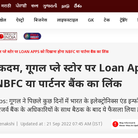
मराठी
ਪੰਜਾਬੀ
বাংলা
ગુજરાતી
நாடு
దేశం
खेल
ऐस्ट्रो
बिजनेस
लाइफस्टाइल
GK
टेक
ट्रेंडिंग
ंजन
ऑटो
खेल
ुड
कार
क्रिकेट
री सिनेमा
टेक्नोलॉजी
शिक्षा
ल सिनेमा
्ले स्टोर पर LOAN APPS को दिखाना होगा NBFC या पार्टनर बैंक का लिंक
मोबाइल
रिजल्ट
्रिटीज
चैटजीपीटी
नौकरी
ी
दम, गूगल प्ले स्टोर पर Loan 
गैजेट
वेब स्टोरीज
BFC या पार्टनर बैंक का लिंक
यूटिलिटी न्यूज़
कल्चर
फैक्ट चेक
ल ने पिछले कुछ दिनों में भारत के इलेक्ट्रोनिक्स एंड इन्फॉ
िजर्व बैंक के अधिकारियों के साथ बैठक के बाद ये फैसला लिया ह
nakshi | Updated at : 21 Sep 2022 07:45 AM (IST)