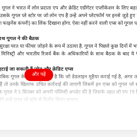
ा
इंडिया
उत्तर प्रदेश और उत्तराखंड
फ़ुट
:
गूगल ने भारत में लोन प्रदाता एप और क्रेडिट एग्रीगेटर एप्लीकेशन के लिए बड
े गूगल प्ले स्टोर पर जो लोन एप हैं उन्हें अपने प्लेटफॉर्म पर इनसे जुड़े हुए 
 फाइनेंस कंपनी) का लिंक दिखाना होगा. ऐसा नहीं करने वाली एप्स को गूगल प्ले
ाथ गूगल ने की बैठक
 गांधी को BJP में कौन
सरकार की कमी, पैलेट गन,
कांवड़ियों पर टिप्पणी को
आसम
क्षा परत या फीचर जोड़ने के रूप में उठाया है. गूगल ने पिछले कुछ दिनों में भ
 पसंद? दिया जवाब,
6% शिक्षा बजट..., Gen Z
लेकर साजिद रशीदी पर
24 
लॉजी मिनिस्ट्री और भारतीय रिजर्व बैंक के अधिकारियों के साथ बैठक के बाद ये
ो अंकल...'
ी
के सामने मोहन भागवत का
इंडिया
भड़के BJP विधायक, NSA
इंडिया
मौत
इंडि
कबूलनामा
लगाने की मांग
 हटाई जा सकती हैं लोन और क्रेडिट एप्स
और पढ़ें
ाबिक गूगल के प्रवक्ता ने कहा है कि जो डेडलाइन मुहैया कराई गई है, अगर
ैं तो उनके खिलाफ उचित कार्रवाई की जाएगी जिसमें इन एप्स को गूगल प्ले स्
ं कि गूगल ने 5 सितंबर को अपनी पॉलिसी अपडेट की है जिसके तहत जो एप 19 
Releases: फ्राइडे
AI डीपफेक पर सरकार का
मिडिल ईस्ट तनाव के बीच
अभिज
ओटीटी पर साउथ की 7
एक्शन, फर्जी फोटो-वीडियो
नेतन्याहू का PM मोदी को
रखा 
 उन्हें गूगल प्ले स्टोर से डिलीट किया जाएगा.
मों का धमाका, लिस्ट में
पर 3 घंटे में होगी कार्रवाई
फोन, जानें क्या हुई बात
को क
िन' समेत और कौन
इन लोन एप के जरिए कर्ज लेना चाहेंगे उन्हें ऐसी एप्स के वेबपेज पर संबंधित ब
िए इन वेबपेज पर लोन एप या क्रेडिट एग्रीगेटर की लिस्ट दिख सकेगी जिन्हें ब
ाथ टाई-अप किया है.