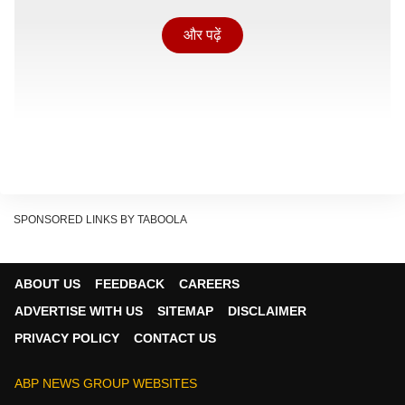
और पढ़ें
SPONSORED LINKS BY TABOOLA
ABOUT US
FEEDBACK
CAREERS
रिपोर्ट के मुताबिक, सोने-चांदी के आभूषण और टमाटर सबसे ज्यादा
ADVERTISE WITH US
SITEMAP
DISCLAIMER
महंगे हुए है. इसका सीधा असर लोगों की जेब पर पड़ा. वहीं आलू और
PRIVACY POLICY
CONTACT US
मटर जैसी सब्जियों के दाम घटे हैं. भारत में खुदरा महंगाई दर 2026
में बढ़कर करीब 3.93 प्रतिशत पर पहुंच गई, जो फरवरी में 3,21
ABP NEWS GROUP WEBSITES
प्रतिशत थी. यह बढ़ोतरी खासतौर से कुछ चुनिंदा वस्तुओं की कीमतों