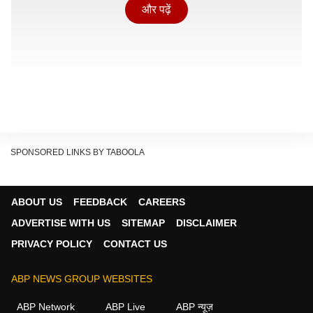
और पढ़ें
SPONSORED LINKS BY TABOOLA
ABOUT US
FEEDBACK
CAREERS
ADVERTISE WITH US
SITEMAP
DISCLAIMER
PRIVACY POLICY
CONTACT US
2026 तक, भारत में 46 विदेशी बैंक हैं जो जमा राशि (फिक्स्ड
ABP NEWS GROUP WEBSITES
डिपॉजिट) योजनाएं पेश करते हैं, जिनकी ब्याज दरें अवधि और जमा
ABP Network
ABP Live
ABP न्यूज़
श्रेणी के आधार पर 3.75% से 8.00% प्रति वर्ष तक होती हैं। ये