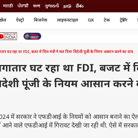
मराठी
ਪੰਜਾਬੀ
বাংলা
ગુજરાતી
நாடு
దేశం
खेल
ऐस्ट्रो
बिजनेस
लाइफस्टाइल
GK
टेक
ट्रेंडिंग
ंजन
ऑटो
खेल
ुड
कार
क्रिकेट
री सिनेमा
टेक्नोलॉजी
शिक्षा
ल सिनेमा
घट रहा था FDI, बजट में वित्त मंत्री ने चल दिया विदेशी पूंजी के नियम आसान करने का दांव
मोबाइल
रिजल्ट
्रिटीज
चैटजीपीटी
नौकरी
ी
तार घट रहा था FDI, बजट में वि
गैजेट
वेब स्टोरीज
 विदेशी पूंजी के नियम आसान करने
यूटिलिटी न्यूज़
कल्चर
फैक्ट चेक
 में सरकार ने एफडीआई के नियमों को आसान बनाने का ऐ
ं आने वाले एफडीआई में गिरावट देखी जा रही थी. ऐसे में सरका