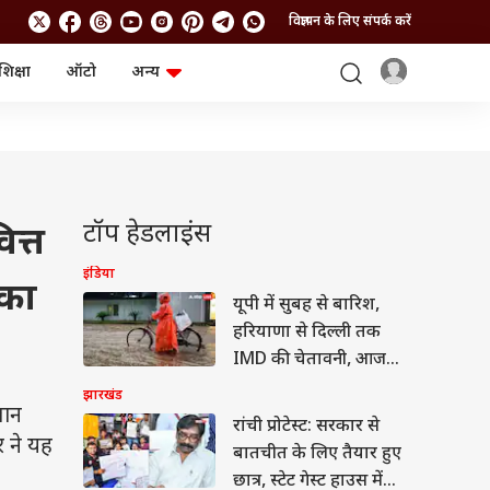
विज्ञापन के लिए संपर्क करें
शिक्षा
ऑटो
अन्य
बिजनेस
लाइफस्टाइल
पर्सनल फाइनेंस
स्वास्थ्य
स्टॉक मार्केट
ट्रैवल
म्यूचुअल फंड्स
फूड
क्रिप्टो
फैशन
आईपीओ
Health and Fitness
टॉप हेडलाइंस
त्त
फोटो गैलरी
जनरल नॉलेज
इंडिया
 का
यूपी में सुबह से बारिश,
वीडियो
हरियाणा से दिल्ली तक
IMD की चेतावनी, आज
देश का मौसम कैसा?
झारखंड
लान
रांची प्रोटेस्ट: सरकार से
र ने यह
बातचीत के लिए तैयार हुए
छात्र, स्टेट गेस्ट हाउस में