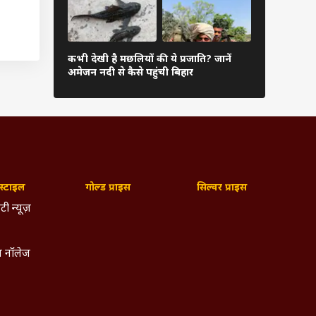
ता है.
कभी देखी है मछलियों की ये प्रजाति? जानें
ये 10 तस्वीरे
ती है.
अमेजन नदी से कैसे पहुंची बिहार
सबसे सस्ता हु
ीडिया,
. इसके
े वाले
मों को
्टाइल
गोल्ड प्राइस
सिल्वर प्राइस
र इससे
टी न्यूज़
पये का
 नॉलेज