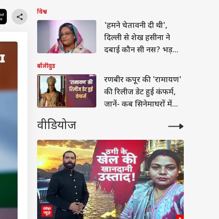
होगी बात
विश्व
'हमने चेतावनी दी थी',
दिल्ली से शेख हसीना ने
दबाई कौन सी नस? भड़क
गया बांग्लादेश
बॉलीवुड
रणबीर कपूर की 'रामायण'
की रिलीज डेट हुई कंफर्म,
जानें- कब सिनेमाघरों में
देगी दस्तक
वीडियोज