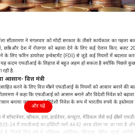
ा
झारखंड
विश्व
बॉली
ी निर्मला सीतारमण ने मंगलवार को मोदी सरकार के तीसरे कार्यकाल का पहला ब
में सुबह से बारिश,
रांची प्रोटेस्ट: सरकार से
'हमने चेतावनी दी थी',
रणब
 छात्रों और देश में रोजगार को बढ़ावा देने के लिए कई ऐलान किए. बजट 20
ाणा से दिल्ली तक
बातचीत के लिए तैयार हुए
दिल्ली से शेख हसीना ने
की र
के लिए फॉरेन डायरेक्ट इन्वेस्टमेंट (FDI) से जुड़े कई नियमों में बदलाव कर
 की चेतावनी, आज देश
ट
छात्र, स्टेट गेस्ट हाउस में होगी
मध्य प्रदेश
दबाई कौन सी नस? भड़क
विश्व
जाने
ट्रेंडिंग
मौसम कैसा?
बात
गया बांग्लादेश
दस्
 यह कदम एफडीआई के लिहाज से बहुत अहम हो सकता है क्योंकि पिछले क
 रही है.
 आसान- वित्त मंत्री
ोत्साहित करने के लिए वित्त मंत्री ने एफडीआई के नियमों को आसान बनाने की ब
पंत, संजू सैमसन या
राज्यसभा में कम हो जाएगी
चीन-रूस के साथ हुई जंग तो
महिल
 सीतारमण ने कहा कि एफडीआई को आसान बनाने और विदेशी निवेश को बढ़ावा द
न किशन, किसे मिलना
BJP सदस्यों की संख्या?
क्या करेगा अमेरिका, ट्रंप के
दिया
न बनाया जाएगा. इससे विदेशी निवेश के रूप में भारतीय रुपये के इस्तेमाल
ए 2027 वनडे वर्ल्ड कप
निर्वाचन आयोग से हुई इस
प्लान का खुलासा
आया
और पढ़ें
मौका?
सांसद की शिकायत
सॉफ्टवेयर, व्हीकल, दवा, हार्डवेयर, कंप्यूटर, मेडिकल जैसे कई क्षेत्रों में एफड
 वर्ष 2023-24 में एफडीआई का इक्विटी फ्लो 44.42 अरब डॉलर पर आ गया है और
 पिछले वित्त वर्ष में मॉरीशस, अमेरिका, सिंगापुर, ब्रिटेन, यूएई, जर्मनी,