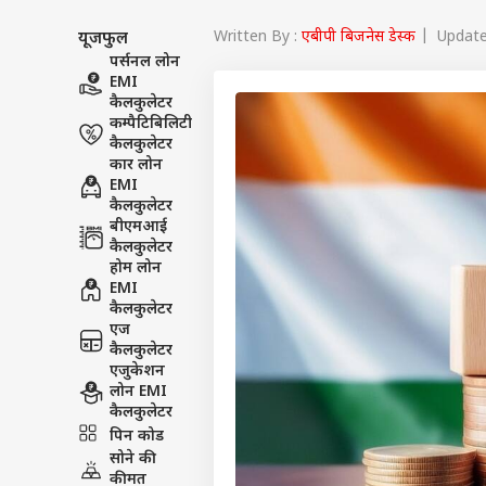
Written By :
एबीपी बिजनेस डेस्क
| Updated
यूजफुल
पर्सनल लोन
EMI
कैलकुलेटर
कम्पैटिबिलिटी
कैलकुलेटर
कार लोन
EMI
कैलकुलेटर
बीएमआई
कैलकुलेटर
होम लोन
EMI
कैलकुलेटर
एज
कैलकुलेटर
एजुकेशन
लोन EMI
पर्सनल
कैलकुलेटर
पिन कोड
सोने की
टॉप
कीमत
हॅलो गेस्ट