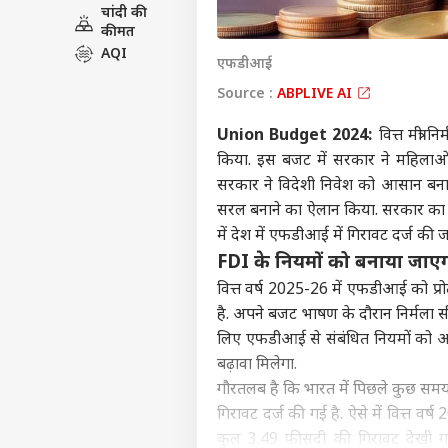
चांदी की
इंडिय
कीमत
एडवर्टाइज विथ अस
AQI
एफडीआई
प्राइवेसी पॉलिसी
Source :
ABPLIVE AI
कॉन्टैक्ट अस
Union Budget 2024:
वित्त मंत्र
सेंड फीडबैक
यूपी 
किया. इस बजट में सरकार ने महिलाओं,
अबाउट अस
हरिय
सरकार ने विदेशी निवेश को आसान बनाने 
IMD
क्रिके
करियर्स
का 
सरल बनाने का ऐलान किया. सरकार का
में देश में एफडीआई में गिरावट दर्ज की जा
FDI के नियमों को बनाया जाएगा
वित्त वर्ष 2025-26 में एफडीआई को प्र
ऋषभ 
है. अपने बजट भाषण के दौरान निर्मला
ईशा
लिए एफडीआई से संबंधित नियमों को आसा
LOGIN
चाहि
बढ़ावा मिलेगा.
में 
गौरतलब है कि भारत में पिछले कुछ समय में 
गिरावट दर्ज की गई है. ऐसे में वित्त
कुल 3.49 फीसदी की गिरावट देखी गई है.