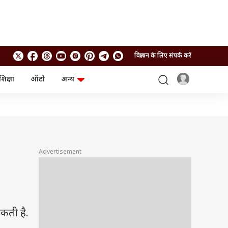
विज्ञापन के लिए संपर्क करें
शिक्षा
ऑटो
अन्य
बिजनेस
लाइफस्टाइल
पर्सनल फाइनेंस
स्वास्थ्य
स्टॉक मार्केट
ट्रैवल
म्यूचुअल फंड्स
फूड
क्रिप्टो
फैशन
आईपीओ
Health and Fitness
Advertisement
फोटो गैलरी
जनरल नॉलेज
वीडियो
कती है.