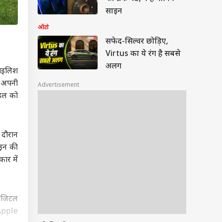
साइन
ऑटो
सफेद-सिल्वर छोड़िए,
Virtus का ये रंग है सबसे
अलग
टाइलिश
o अपनी
Advertisement
ॉडल को
 दौरान
ाइन की
ार में
डिजिटल
 Apple