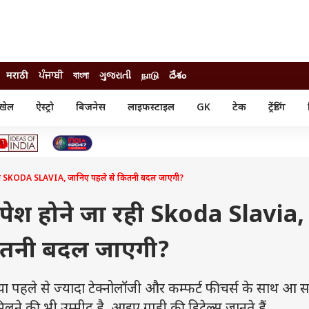
मराठी
ਪੰਜਾਬੀ
বাংলা
ગુજરાતી
நாடு
దేశం
खेल
ऐस्ट्रो
बिजनेस
लाइफस्टाइल
GK
टेक
ट्रेंडिंग
ंजन
ऑटो
खेल
ुड
कार
क्रिकेट
री सिनेमा
टेक्नोलॉजी
शिक्षा
ल सिनेमा
 रही SKODA SLAVIA, जानिए पहले से कितनी बदल जाएगी?
मोबाइल
रिजल्ट
्रिटीज
चैटजीपीटी
नौकरी
ी
पेश होने जा रही Skoda Slavia,
गैजेट
वेब स्टोरीज
ितनी बदल जाएगी?
यूटिलिटी न्यूज़
कल्चर
फैक्ट चेक
पहले से ज्यादा टेक्नोलॉजी और कम्फर्ट फीचर्स के साथ आ स