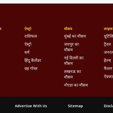
ज़
ऐस्ट्रो
मौसम
लाइफस
राशिफल
मुंबई का मौसम
यूटिलि
ऐस्ट्रो
जयपुर का
ट्रैवल
मौसम
धर्म
जनरल
नई दिल्ली का
हिंदू कैलेंडर
हेल्थ
मौसम
ग्रह गोचर
फैशन
लखनऊ का
ऐग्रक
मौसम
नोएडा का मौसम
Advertise With Us
Sitemap
Disc