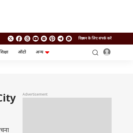
विज्ञापन के लिए संपर्क करें
शिक्षा
ऑटो
अन्य
बिजनेस
लाइफस्टाइल
पर्सनल फाइनेंस
स्वास्थ्य
स्टॉक मार्केट
ट्रैवल
म्यूचुअल फंड्स
फूड
क्रिप्टो
फैशन
आईपीओ
Health and Fitness
Advertisement
City
फोटो गैलरी
जनरल नॉलेज
वीडियो
ंचना