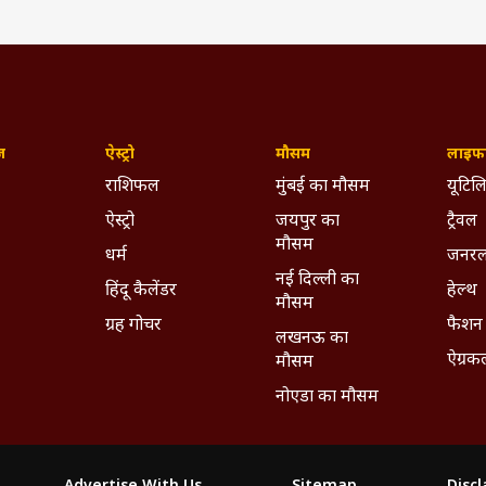
ज़
ऐस्ट्रो
मौसम
लाइफस
राशिफल
मुंबई का मौसम
यूटिलि
ऐस्ट्रो
जयपुर का
ट्रैवल
मौसम
धर्म
जनरल
नई दिल्ली का
हिंदू कैलेंडर
हेल्थ
मौसम
ग्रह गोचर
फैशन
लखनऊ का
ऐग्रक
मौसम
नोएडा का मौसम