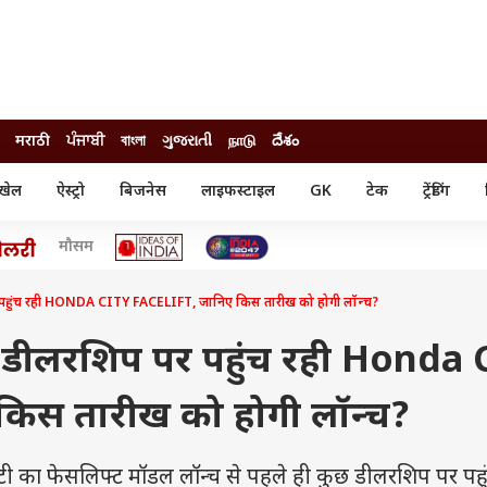
मराठी
ਪੰਜਾਬੀ
বাংলা
ગુજરાતી
நாடு
దేశం
खेल
ऐस्ट्रो
बिजनेस
लाइफस्टाइल
GK
टेक
ट्रेंडिंग
ंजन
ऑटो
खेल
मौसम
ुड
कार
क्रिकेट
री सिनेमा
टेक्नोलॉजी
शिक्षा
ल सिनेमा
पर पहुंच रही HONDA CITY FACELIFT, जानिए किस तारीख को होगी लॉन्च?
मोबाइल
रिजल्ट
्रिटीज
चैटजीपीटी
नौकरी
ी
ही डीलरशिप पर पहुंच रही Honda 
गैजेट
वेब स्टोरीज
 किस तारीख को होगी लॉन्च?
यूटिलिटी न्यूज़
कल्चर
फैक्ट चेक
ी का फेसलिफ्ट मॉडल लॉन्च से पहले ही कुछ डीलरशिप पर पहु