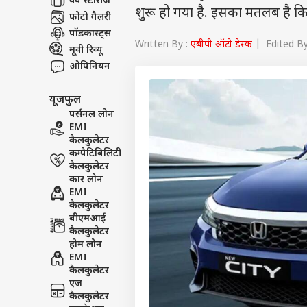
वेब स्टोरीज
शुरू हो गया है. इसका मतलब है कि
फोटो गैलरी
पॉडकास्ट्स
Written By :
एबीपी ऑटो डेस्क
| Edited By
मूवी रिव्यू
ओपिनियन
यूजफुल
पर्सनल लोन
EMI
कैलकुलेटर
कम्पैटिबिलिटी
कैलकुलेटर
कार लोन
EMI
कैलकुलेटर
बीएमआई
कैलकुलेटर
होम लोन
EMI
कैलकुलेटर
एज
कैलकुलेटर