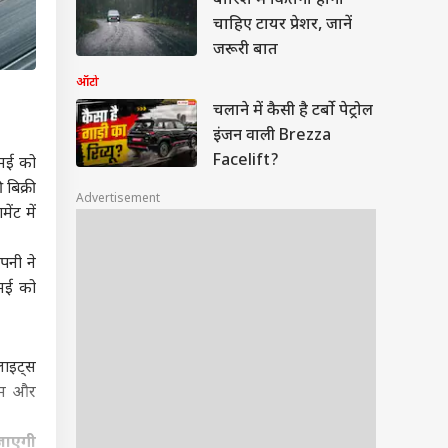
बारिश में कितना होना
चाहिए टायर प्रेशर, जानें
जरूरी बात
ऑटो
चलाने में कैसी है टर्बो पेट्रोल
इंजन वाली Brezza
Facelift?
 मई को
बिक्री
Advertisement
ंट में
पनी ने
 मई को
लाइट्स
ियम और
जाएगी