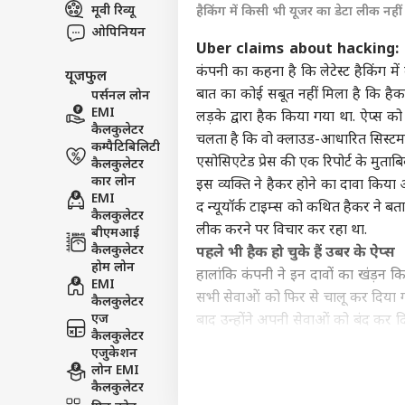
मूवी रिव्यू
हैकिंग में किसी भी यूजर का डेटा लीक नही
इंडिय
ओपिनियन
एडवर्टाइज विथ अस
Uber claims about hacking:
प्राइवेसी पॉलिसी
कंपनी का कहना है कि लेटेस्ट हैकिंग मे
यूजफुल
कॉन्टैक्ट अस
बात का कोई सबूत नहीं मिला है कि हैक
पर्सनल लोन
सेंड फीडबैक
EMI
लड़के द्वारा हैक किया गया था. ऐप्स को
मानस
कैलकुलेटर
अबाउट अस
चलता है कि वो क्लाउड-आधारित सिस्टम
या ब
कम्पैटिबिलिटी
सरका
क्रिके
एसोसिएटेड प्रेस की एक रिपोर्ट के मुताबि
कैलकुलेटर
करियर्स
कार लोन
इस व्यक्ति ने हैकर होने का दावा किया
EMI
द न्यूयॉर्क टाइम्स को कथित हैकर ने 
कैलकुलेटर
लीक करने पर विचार कर रहा था.
बीएमआई
कैलकुलेटर
पहले भी हैक हो चुके हैं उबर के ऐप्स
ऋषभ 
होम लोन
हालांकि कंपनी ने इन दावों का खंड़न 
ईशा
EMI
LOGIN
सभी सेवाओं को फिर से चालू कर दिया गया 
चाहि
कैलकुलेटर
में 
एज
बाद उन्होंने अपनी सेवाओं को बंद कर दि
कैलकुलेटर
और राइडर खातों से जानकारी चुरा ली थ
एजुकेशन
की कॉपी को रिमूव करने के लिए $ 100
लोन EMI
कैलकुलेटर
ये भी पढ़ें-