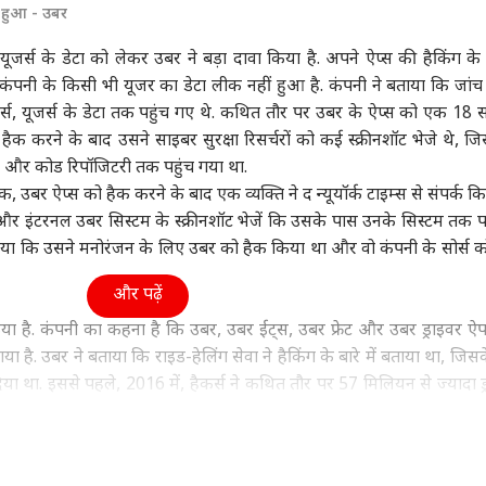
ं हुआ - उबर
ा
विश्व
उत्तर प्रदेश और उत्तराखंड
क्रिक
यूजर्स के डेटा को लेकर उबर ने बड़ा दावा किया है. अपने ऐप्स की हैकिंग के बा
ं कंपनी के किसी भी यूजर का डेटा लीक नहीं हुआ है. कंपनी ने बताया कि जांच 
र्स, यूजर्स के डेटा तक पहुंच गए थे. कथित तौर पर उबर के ऐप्स को एक 18 
 हैक करने के बाद उसने साइबर सुरक्षा रिसर्चरों को कई स्क्रीनशॉट भेजे थे, जि
ून सत्र का बढ़ेगा समय
'संप्रभुता का अपमान', शेख
यूपी चुनाव पर राहुल गांधी
वैभव
 और कोड रिपॉजिटरी तक पहुंच गया था.
ुलाया जाएगा विशेष सत्र?
हसीना की PC से भड़क उठी
की बड़ी बैठक, बनाया ये
कां
र ने किया साफ
ट
बांग्लादेश सरकार
इंडिया
खास मास्टर प्लान!
इंडिया
दिग्
इंडि
क, उबर ऐप्स को हैक करने के बाद एक व्यक्ति ने द न्यूयॉर्क टाइम्स से संपर्क क
हैरा
 और इंटरनल उबर सिस्टम के स्क्रीनशॉट भेजें कि उसके पास उनके सिस्टम तक पहु
बताया कि उसने मनोरंजन के लिए उबर को हैक किया था और वो कंपनी के सोर्स 
और पढ़ें
पंत, संजू सैमसन या
विकसित भारत के ख्वाब के
'पाकिस्तान कर रहा यौम-ए-
परि
किया है. कंपनी का कहना है कि उबर, उबर ईट्स, उबर फ्रेट और उबर ड्राइवर ऐ
न किशन, किसे मिलना
बीच कुपोषण ने 'दोहरी
इस्तेहसाल की नौटंकी',
मांग
है. उबर ने बताया कि राइड-हेलिंग सेवा ने हैकिंग के बारे में बताया था, जिसके
ए 2027 वनडे वर्ल्ड कप
तस्वीर' कैसे बना दी?
भारत बोला- बंद करो
बोले
मौका?
प्रोपेगेंडा
गृहमंत्
या था. इससे पहले, 2016 में, हैकर्स ने कथित तौर पर 57 मिलियन से ज्यादा ड्र
ी. इसके बाद हैकर्स ने उबर से संपर्क किया और कथित तौर पर उनके पास मौजू
,000 की मांग की थी.