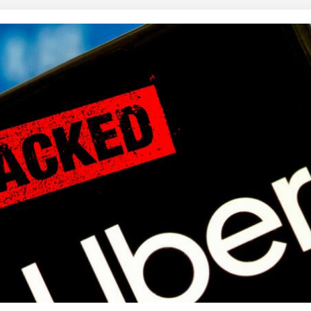
 कार्नर
 आर्टिकल्स
टॉप रील्स