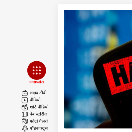
एक्सप्लोरर
लाइव टीवी
वीडियो
पर्सनल
शॉर्ट वीडियो
वेब स्टोरीज
फोटो गैलरी
टॉप
हॅलो गेस्ट
पॉडकास्ट्स