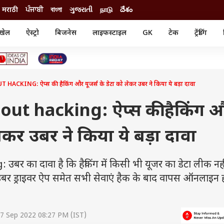
मराठी
ਪੰਜਾਬੀ
বাংলা
ગુજરાતી
நாடு
దేశం
खेल
ऐस्ट्रो
बिजनेस
लाइफस्टाइल
GK
टेक
ट्रेंडिंग
ंजन
ऑटो
खेल
ुड
कार
क्रिकेट
री सिनेमा
टेक्नोलॉजी
शिक्षा
ल सिनेमा
CKING: ऐप्स की हैकिंग और यूजर्स के डेटा को लेकर उबर ने किया ये बड़ा दावा
मोबाइल
रिजल्ट
्रिटीज
चैटजीपीटी
नौकरी
ी
ut hacking: ऐप्स की हैकिंग 
गैजेट
वेब स्टोरीज
लेकर उबर ने किया ये बड़ा दावा
यूटिलिटी न्यूज़
कल्चर
फैक्ट चेक
 का दावा है कि हैकिंग में किसी भी यूजर का डेटा लीक नह
र उबर ड्राइवर ऐप समेत सभी सेवाएं हैक के बाद वापस ऑनलाइन 
7 Sep 2022 08:27 PM (IST)