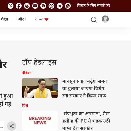
विज्ञापन के लिए संपर्क करें
शिक्षा
ऑटो
अन्य
बिजनेस
लाइफस्टाइल
पर्सनल फाइनेंस
स्वास्थ्य
स्टॉक मार्केट
ट्रैवल
म्यूचुअल फंड्स
फूड
क्रिप्टो
फैशन
आईपीओ
Health and Fitness
टॉप हेडलाइंस
और
फोटो गैलरी
जनरल नॉलेज
इंडिया
मानसून सत्र का बढ़ेगा समय
वीडियो
या बुलाया जाएगा विशेष
ीं हुआ
सत्र? सरकार ने किया साफ
हो गई
विश्व
'संप्रभुता का अपमान', शेख
हसीना की PC से भड़क उठी
बांग्लादेश सरकार