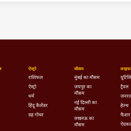
 आपका बैंक खाता, सरकार की चेतावनी, इन ऐप्स को ना करें इंस्टॉल
पेटीएम देगा शानदार कैशबैक ऑफर, देखें डिटेल्स
पल अब बिजली बचाने वाले iPhones पर कर रहा है काम
IST)
a
ywhere - Download ABPLIVE on
Android
and
iOS
now!
ज़
ऐस्ट्रो
मौसम
लाइफस
राशिफल
मुंबई का मौसम
यूटिलि
ऐस्ट्रो
जयपुर का
ट्रैवल
मौसम
धर्म
जनरल
नई दिल्ली का
हिंदू कैलेंडर
हेल्थ
मौसम
ग्रह गोचर
फैशन
लखनऊ का
ऐग्रक
मौसम