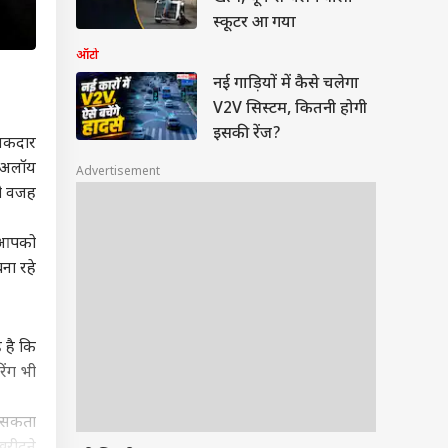
स्कूटर आ गया
ऑटो
नई गाड़ियों में कैसे चलेगा
V2V सिस्टम, कितनी होगी
इसकी रेंज?
चमकदार
ि अलॉय
Advertisement
ही वजह
े आपको
ना रहे
 है कि
िंग भी
ल सकता