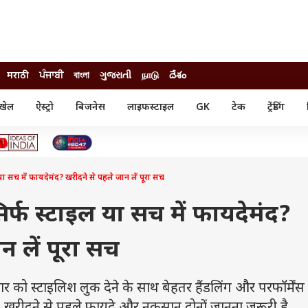
मराठी
ਪੰਜਾਬੀ
বাংলা
ગુજરાતી
நாடு
దేశం
खेल
ऐस्ट्रो
बिजनेस
लाइफस्टाइल
GK
टेक
ट्रेंडिंग
ंजन
ऑटो
खेल
ुड
कार
क्रिकेट
री सिनेमा
टेक्नोलॉजी
शिक्षा
ल सिनेमा
सच में फायदेमंद? खरीदने से पहले जान लें पूरा सच
मोबाइल
रिजल्ट
्रिटीज
चैटजीपीटी
नौकरी
ी
्फ स्टाइल या सच में फायदेमंद?
गैजेट
वेब स्टोरीज
न लें पूरा सच
यूटिलिटी न्यूज़
कल्चर
फैक्ट चेक
को स्टाइलिश लुक देने के साथ बेहतर हैंडलिंग और परफॉर्मेंस 