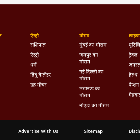
ज़
ऐस्ट्रो
मौसम
लाइफस
राशिफल
मुंबई का मौसम
यूटिलि
ऐस्ट्रो
जयपुर का
ट्रैवल
मौसम
धर्म
जनरल
नई दिल्ली का
हिंदू कैलेंडर
हेल्थ
मौसम
ग्रह गोचर
फैशन
लखनऊ का
ऐग्रक
मौसम
नोएडा का मौसम
Advertise With Us
Sitemap
Disc