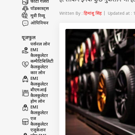
हैं. लेकिन इनके कुछ नुकसान भी है
फोटो गैलरी
पॉडकास्ट्स
Written By :
हिमांशु सिंह
| Updated at : 1
मूवी रिव्यू
ओपिनियन
यूजफुल
पर्सनल लोन
EMI
कैलकुलेटर
कम्पैटिबिलिटी
कैलकुलेटर
कार लोन
EMI
कैलकुलेटर
बीएमआई
कैलकुलेटर
होम लोन
EMI
कैलकुलेटर
एज
कैलकुलेटर
एजुकेशन