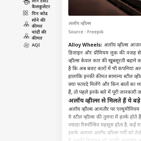
लोन EMI
कैलकुलेटर
पिन कोड
सोने की
अलॉय व्हील्स
कीमत
Source : Freepik
चांदी की
कीमत
Alloy Wheels:
अलॉय व्हील्स आजकल
AQI
डिजाइन और प्रीमियम लुक की वजह से क
व्हील्स केवल कार की खूबसूरती बढ़ाने क
है कि अब बजट कारों में भी कंपनियां अलॉ
हालांकि इनकी कीमत सामान्य स्टील व्ह
क्या फायदे मिलेंगे और किन बातों का 
हैं, तो पहले इनके बारे में पूरी जानकारी 
अलॉय व्हील्स से मिलते हैं ये बड़
अलॉय व्हील्स आमतौर पर एल्यूमीनियम और
ये स्टील व्हील्स की तुलना में हल्के हो
ज्यादा रिस्पॉन्सिव महसूस होता है. कई म
इसके अलावा अलॉय व्हील्स गर्मी को तेज