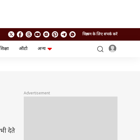
विज्ञापन के लिए संपर्क करें
शिक्षा
ऑटो
अन्य
बिजनेस
लाइफस्टाइल
पर्सनल फाइनेंस
स्वास्थ्य
स्टॉक मार्केट
ट्रैवल
म्यूचुअल फंड्स
फूड
क्रिप्टो
फैशन
आईपीओ
Health and Fitness
Advertisement
फोटो गैलरी
जनरल नॉलेज
वीडियो
भी देते