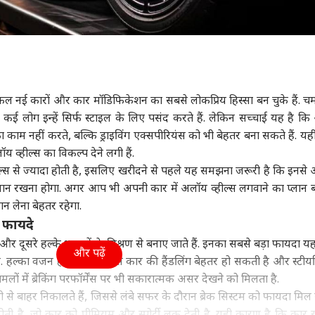
 नई कारों और कार मॉडिफिकेशन का सबसे लोकप्रिय हिस्सा बन चुके हैं. 
ई लोग इन्हें सिर्फ स्टाइल के लिए पसंद करते हैं. लेकिन सच्चाई यह है क
ा काम नहीं करते, बल्कि ड्राइविंग एक्सपीरियंस को भी बेहतर बना सकते हैं. य
य व्हील्स का विकल्प देने लगी हैं.
ील्स से ज्यादा होती है, इसलिए खरीदने से पहले यह समझना जरूरी है कि इनस
ध्यान रखना होगा. अगर आप भी अपनी कार में अलॉय व्हील्स लगवाने का प्लान ब
जान लेना बेहतर रहेगा.
े फायदे
 दूसरे हल्के धातुओं के मिश्रण से बनाए जाते हैं. इनका सबसे बड़ा फायदा यह
और पढ़ें
ते हैं. हल्का वजन होने की वजह से कार की हैंडलिंग बेहतर हो सकती है और स्टीयर
ामलों में ब्रेकिंग परफॉर्मेंस पर भी सकारात्मक असर देखने को मिलता है.
ी से बाहर निकालते हैं, जिससे लंबे सफर के दौरान ब्रेक सिस्टम को फायदा मि