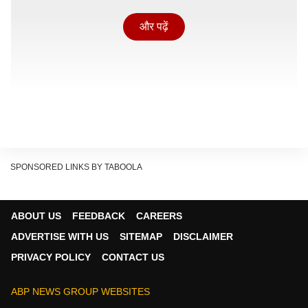
और पढ़ें
SPONSORED LINKS BY TABOOLA
ABOUT US
FEEDBACK
CAREERS
ADVERTISE WITH US
SITEMAP
DISCLAIMER
सिंह राशि के जातकों के लिए आज ग्रहों की स्थिति उन्नति के नए
PRIVACY POLICY
CONTACT US
मार्ग खोलने वाली है. चंद्रमा सुबह 08:41 के बाद मिथुन राशि में
संचरण करेंगे.
ABP NEWS GROUP WEBSITES