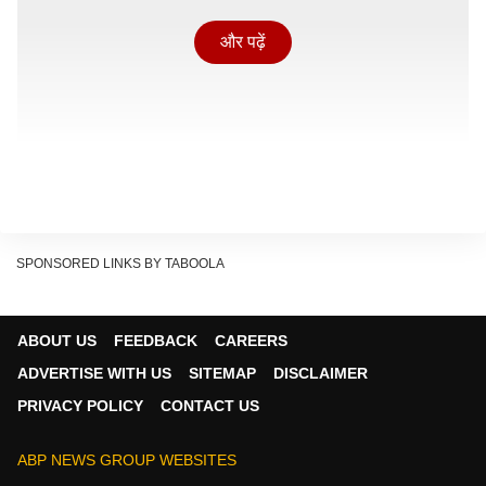
और पढ़ें
SPONSORED LINKS BY TABOOLA
ज्योतिषीय गणना के अनुसार, कल का दिन ग्रहों और राजयोगों के
ABOUT US
FEEDBACK
CAREERS
लिहाज से अत्यंत दुर्लभ है. कल आकाश मंडल में
वाशि योग,
ADVERTISE WITH US
SITEMAP
DISCLAIMER
आनन्दादि योग, सुनफा योग और शुक्ल योग
के साथ-साथ धन और
PRIVACY POLICY
CONTACT US
ऐश्वर्य देने वाले
लक्ष्मी-नारायण योग
का महासंयोग बन रहा है. इसके
अलावा, यदि आपकी राशि मेष, कर्क, तुला या मकर है, तो आपको
ABP NEWS GROUP WEBSITES
रूचक और हंस योग
का सीधा फायदा मिलेगा, वहीं मिथुन, कन्या,