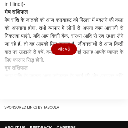
in Hindi)-
मेष राशिफल
मेष राशि के जातकों को आज कड़वाहट को मिठास में बदलने की कला
को अपनाना होगा, तभी व्यापार में लोगों से अपना काम आसानी से
निकलवा पाएंगे. यदि आप किसी बैंक, संस्था आदि से रण उधार लेने
जा रहे हैं, तो वह आपको मिल सकता है. जीवनसाथी से आज किसी
और पढ़ें
बात पर उलझने से बचें, क्योंकि उनकी दी गई सलाह आपके व्यापार के
लिए कारगर सिद्ध होगी.
वृष राशिफल
वृषभ राशि के जातक आज परोपकार के कार्य की ओर अग्रसर रहेंगे
और जिसके बाद में अपना कुछ धन भविष्य की योजनाओं में भी लगा
सकते हैं. आप अपने माता पिता की सेहत के प्रति सचेत रहें और
यदि कोई स्वास्थ्य समस्या हो, तो उसमें लापरवाही बिल्कुल न बरते।
आपकी आपने किसी पुराने मित्र से मुलाकात हो, तो आपको उसमें
SPONSORED LINKS BY TABOOLA
पुराने बातों नहीं उखाडनी है.
मिथुन राशिफल
ABOUT US
FEEDBACK
CAREERS