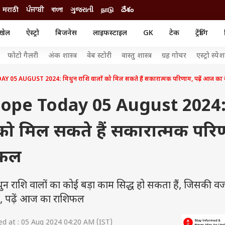
मराठी
ਪੰਜਾਬੀ
বাংলা
ગુજરાતી
நாடு
దేశం
खेल
ऐस्ट्रो
बिजनेस
लाइफस्टाइल
GK
टेक
ट्रेंडिंग
ंजन
ऑटो
खेल
फोटो गैलरी
अंक शास्त्र
वेब स्टोरी
वास्तु शास्त्र
ग्रह गोचर
एस्ट्रो स्पे
ुड
कार
क्रिकेट
री सिनेमा
टेक्नोलॉजी
शिक्षा
AUGUST 2024: मिथुन राशि वालों को मिल सकते हैं सकारात्मक परिणाम, पढ़ें आज का
ल सिनेमा
मोबाइल
रिजल्ट
्रिटीज
चैटजीपीटी
नौकरी
ope Today 05 August 2024
ी
गैजेट
वेब स्टोरीज
 को मिल सकते हैं सकारात्मक परि
यूटिलिटी न्यूज़
कल्चर
फैक्ट चेक
िफल
राशि वालों का कोई बड़ा काम सिद्ध हो सकता हैं, जिसकी व
, पढ़ें आज का राशिफल
d at : 05 Aug 2024 04:20 AM (IST)