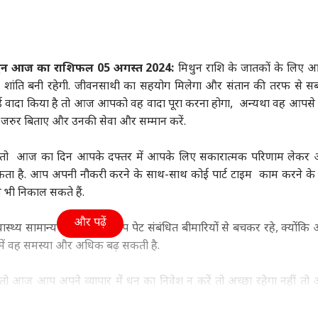
ा
दिल्ली NCR
विश्व
फ़ुट
ुन आज का राशिफल 05 अगस्त 2024:
मिथुन राशि के जातकों के लिए
ें शांति बनी रहेगी. जीवनसाथी का सहयोग मिलेगा और संतान की तरफ से 
-Z पर मोहन भागवत
दिल्ली में आज भी बारिश,
मत देखिए US का सपना!
आसम
ोई वादा किया है तो आज आपको वह वादा पूरा करना होगा, अन्यथा वह आपसे
 हैं अंधा भरोसा, बोले-
जगह-जगह जलभराव, IMD
ट्रंप ने तोड़ा भारतीयों का
24 
कभी भी...'
ी
ने जारी किया येलो अलर्ट
राज्य
दिल! 62 फीसदी गिरावट
जनरल नॉलेज
मौत
शिक्ष
 जरुर बिताए और उनकी सेवा और सम्मान करें.
कम Visa दिए
ें तो आज का दिन आपके दफ्तर में आपके लिए सकारात्मक परिणाम लेकर 
ता है. आप अपनी नौकरी करने के साथ-साथ कोई पार्ट टाइम काम करने के बा
ी निकाल सकते हैं.
Releases: फ्राइडे
अयोध्या सीट पर 1967 से
कुर्सी पर तौलिया से कैसे
महार
ओटीटी पर साउथ की 7
2022 तक किस पार्टी का
बढ़ती है शान, क्या कहीं और
काउं
और पढ़ें
्थ्य सामान्य रहेगा. परंतु आप पेट संबंधित बीमारियों से बचकर रहे, क्योंक
मों का धमाका, लिस्ट में
रहा दबदबा, पढ़िए इतिहास
ऐसा होता है?
शुरू,
 में वह समस्या और अधिक बढ़ सकती है.
िन' समेत और कौन
ं तो आज आप अपने व्यापार में धन का निवेश न करें तो अच्छा रहेगा नहीं त