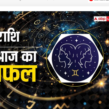
 कार्नर
 आर्टिकल्स
टॉप रील्स