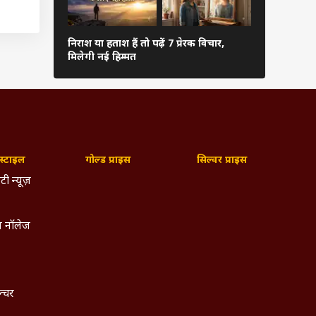
 तो आप
निराश या हताश हैं तो पढ़ें 7 प्रेरक विचार,
रक्षाबंधन से
मिलेगी नई हिम्मत
राशियों पर म
री है
यता को
्टाइल
गोल्ड प्राइस
सिल्वर प्राइस
ं 10
टी न्यूज़
च्छा
 नॉलेज
ल्चर