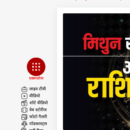
एक्सप्लोरर
लाइव टीवी
वीडियो
पर्सनल
शॉर्ट वीडियो
वेब स्टोरीज
फोटो गैलरी
टॉप
हॅलो गेस्ट
पॉडकास्ट्स