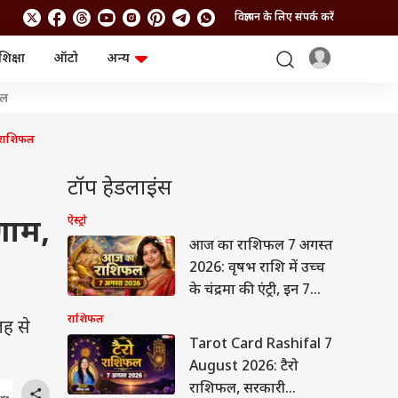
विज्ञापन के लिए संपर्क करें
शिक्षा
ऑटो
अन्य
बिजनेस
लाइफस्टाइल
शल
पर्सनल फाइनेंस
स्वास्थ्य
स्टॉक मार्केट
ट्रैवल
 राशिफल
म्यूचुअल फंड्स
फूड
क्रिप्टो
फैशन
:
आईपीओ
Health and Fitness
टॉप हेडलाइंस
फोटो गैलरी
जनरल नॉलेज
ऐस्ट्रो
णाम,
आज का राशिफल 7 अगस्त
वीडियो
2026: वृषभ राशि में उच्च
के चंद्रमा की एंट्री, इन 7
राशियों को मिलेगा पैसा
राशिफल
जह से
और प्रमोशन!
Tarot Card Rashifal 7
August 2026: टैरो
राशिफल, सरकारी