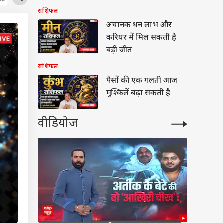
कागजातों में लापरवाही न
राशिफल
बरतें धनु राशि के लोग,
अचानक धन लाभ और
कर्क-वृश्चिक शत्रुओं से रहें
करियर में मिल सकती है
सावधान!
बड़ी जीत
राशिफल
पैसों की एक गलती आज
मुश्किलें बढ़ा सकती है
वीडियोज