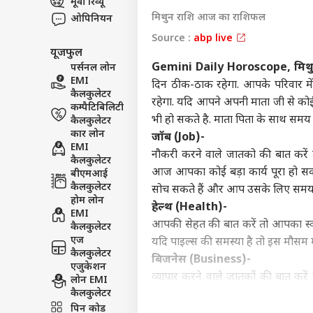
मूवी रिव्यू
इंडिय
मिथुन राशि आज का राशिफल
ओपिनियन
एडवर्टाइज विथ अस
Source :
abp live
प्राइवेसी पॉलिसी
यूजफुल
कॉन्टैक्ट अस
Gemini Daily Horoscope, मिथ
पर्सनल लोन
EMI
सेंड फीडबैक
दिन ठीक-ठाक रहेगा. आपके परिवार म
Gen
कैलकुलेटर
रहेगा. यदि आपने अपनी माता जी से क
अबाउट अस
करते
कम्पैटिबिलिटी
'वो 
ओटीट
भी हो सकते है. माता पिता के साथ समय
कैलकुलेटर
करियर्स
कार लोन
जॉब (Job)-
EMI
नौकरी करने वाले जातको की बात कर
कैलकुलेटर
आज आपका कोई बड़ा कार्य पूरा हो सक
बीएमआई
कैलकुलेटर
सोच सकते हैं और आप उसके लिए समय भ
होम लोन
OTT 
हेल्थ (Health)-
EMI
को 
आपकी सेहत की बात करें तो आपका स्वास
LOGIN
कैलकुलेटर
फिल्
एज
यदि पाइल्स की समस्या है तो इस मौसम
'लेन
कैलकुलेटर
बिजनेस (Business)-
एजुकेशन
व्यापार करने वाले जातकों की बात करे
लोन EMI
कैलकुलेटर
नुकसान हो सकता है.
पिन कोड
युवा(Youth)