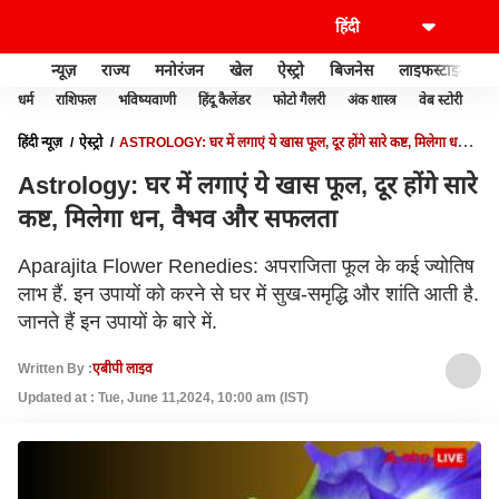
न्यूज़
राज्य
मनोरंजन
खेल
ऐस्ट्रो
बिजनेस
लाइफस्टाइल
धर्म
राशिफल
भविष्यवाणी
हिंदू कैलेंडर
फोटो गैलरी
अंक शास्त्र
वेब स्टोरी
वास
हिंदी न्यूज़
ऐस्ट्रो
ASTROLOGY: घर में लगाएं ये खास फूल, दूर होंगे सारे कष्ट, मिलेगा धन,
वैभव और सफलता
Astrology: घर में लगाएं ये खास फूल, दूर होंगे सारे
कष्ट, मिलेगा धन, वैभव और सफलता
Aparajita Flower Renedies: अपराजिता फूल के कई ज्योतिष
लाभ हैं. इन उपायों को करने से घर में सुख-समृद्धि और शांति आती है.
जानते हैं इन उपायों के बारे में.
Written By :
एबीपी लाइव
Updated at : Tue, June 11,2024, 10:00 am (IST)