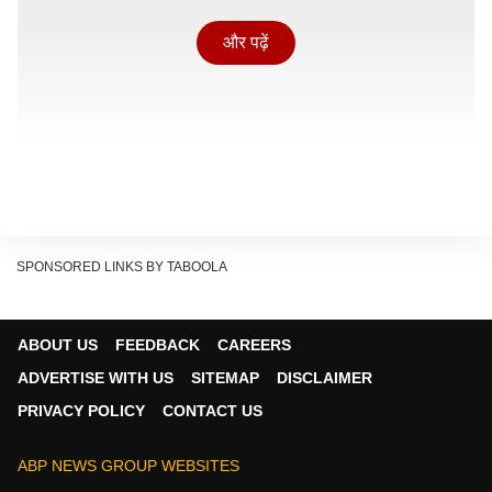
और पढ़ें
SPONSORED LINKS BY TABOOLA
ABOUT US
FEEDBACK
CAREERS
ADVERTISE WITH US
SITEMAP
DISCLAIMER
जिसे समझे बिना आप उन्हें कभी ठीक नहीं कर पाएंगे. गार्डनिंग का
PRIVACY POLICY
CONTACT US
मतलब सिर्फ गमले में पानी डालना नहीं होता. बल्कि पौधों की जड़ों की
हेल्थ और उनकी जरूरतों को समझना भी बेहद जरूरी है. आज हम
ABP NEWS GROUP WEBSITES
आपको इसके पीछे की कुछ ऐसी बड़ी वजहें और बेहद आसान तरीके