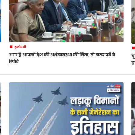
इकॉनमी
अगर है आपको देश की अर्थव्यवस्था की चिंता, तो जरूर पढ़ें ये
य
रिपोर्ट
ह