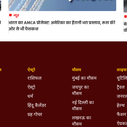
न्यूज़
ं
भारत का AMCA प्रोजेक्ट: अमेरिका का हैरानी भरा प्रस्ताव, रूस की
ब
ओर से भी पेशकश
क
ज़
ऐस्ट्रो
मौसम
लाइफस
राशिफल
मुंबई का मौसम
यूटिलि
ऐस्ट्रो
जयपुर का
ट्रैवल
मौसम
धर्म
जनरल
नई दिल्ली का
हिंदू कैलेंडर
हेल्थ
मौसम
ग्रह गोचर
फैशन
लखनऊ का
ऐग्रक
मौसम