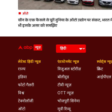
ऑटो
चीन के एक फैसले से पूरी दुनिया के ऑटो उद्योग पर संकट, भारत मे
भी इसके असर को समझिए
लेटेस्ट हिंदी न्यूज़
एंटरटेनमेंट न्यूज़
स्पोर्ट्स न्यू
राज्य
विजुअल स्टोरीज़
क्रिकेट
इंडिया
बॉलीवुड
आईपीएल
फोटो गैलरी
टीवी न्यूज़
विश्व
OTT न्यूज़
टेक्नोलॉजी
भोजपुरी सिनेमा
ऑटो
मूवी रिव्यू