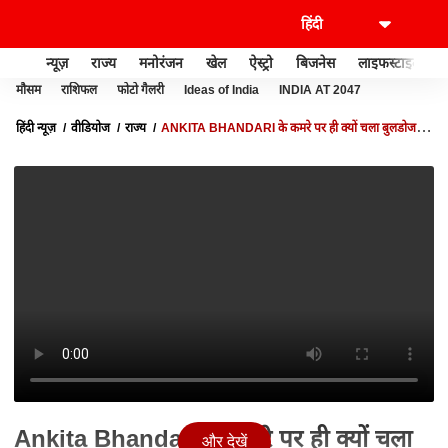
न्यूज़
राज्य
मनोरंजन
खेल
ऐस्ट्रो
बिजनेस
लाइफस्टाइल
मौसम
राशिफल
फोटो गैलरी
Ideas of India
INDIA AT 2047
हिंदी न्यूज़
वीडियोज
राज्य
ANKITA BHANDARI के कमरे पर ही क्यों चला बुलडोजर?,
किसके इशारे पर हुआ काम
Ankita Bhandari के कमरे पर ही क्यों चला
और देखें