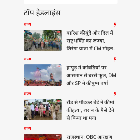
्रोल हुईं कियारा
णी, यश ने हेटर्स को
ा
टॉप हेडलाइंस
ा जवाब
राज्य
बारिश की बूंदें और दिल में
राष्ट्रभक्ति का जज्बा,
ी के 13 साल बाद मिली
तिरंगा यात्रा में CM मोहन
, 2 बच्चों की मां बनीं
यादव का खास अंदाज
िस ऑफिसर
राज्य
हापुड़ में कांवड़ियों पर
आसमान से बरसे फूल, DM
और SP ने की पुष्प वर्षा
राज्य
रॉड से पीटकर बेटे ने की मां
की हत्या, शराब के पैसे देने
से किया था मना
राज्य
राजस्थान: OBC आरक्षण