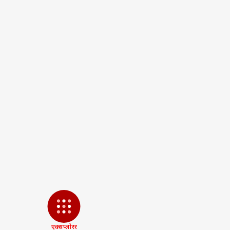
Uttarakhand Latest News
AB
Irfan Solanki Kanpur
Irfan So
Irfan Solanki Played With Nation
Irfan Solanki Surrender Live Up
पर्सनल
टॉप
हॅलो गेस्ट
इंडिय
एडवर्टाइज विथ अस
प्राइवेसी पॉलिसी
कॉन्टैक्ट अस
सेंड फीडबैक
पुडु
एक्सप्लोरर