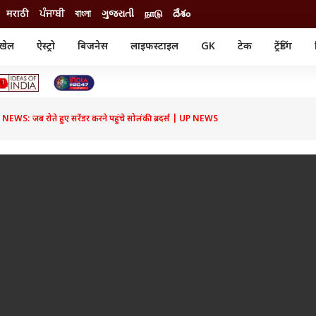
मराठी
ਪੰਜਾਬੀ
বাংলা
ગુજરાતી
நாடு
దేశం
खेल
ऐस्ट्रो
बिजनेस
लाइफस्टाइल
GK
टेक
ट्रेंडिंग
ंजन
ऑटो
खेल
ुड
कार
क्रिकेट
री सिनेमा
टेक्नोलॉजी
शिक्षा
ल सिनेमा
S: जब रोते हुए सरेंडर करने पहुंचे सोलंकी ब्रदर्स | UP NEWS
मोबाइल
रिजल्ट
्रिटीज
चैटजीपीटी
नौकरी
ी
गैजेट
वेब स्टोरीज
यूटिलिटी न्यूज़
कल्चर
फैक्ट चेक