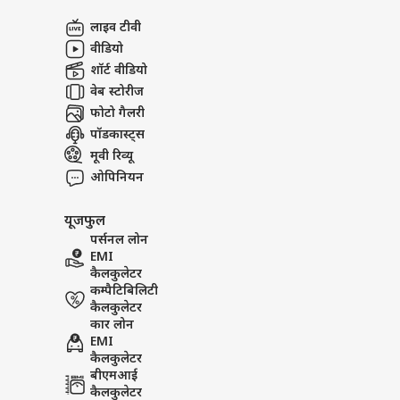
अबाउट अस
शाह न
लाइव टीवी
पुलि
इंडिय
करियर्स
खास
वीडियो
शॉर्ट वीडियो
वेब स्टोरीज
फोटो गैलरी
पॉडकास्ट्स
जब P
अंडे
मूवी रिव्यू
LOGIN
शर्
ओपिनियन
यूजफुल
पर्सनल लोन
EMI
कैलकुलेटर
कम्पैटिबिलिटी
कैलकुलेटर
कार लोन
EMI
कैलकुलेटर
बीएमआई
कैलकुलेटर