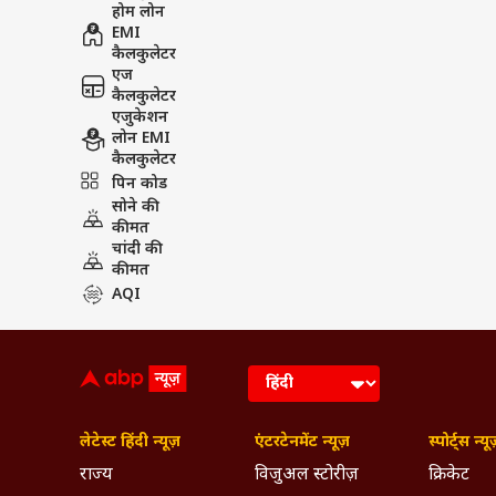
होम लोन
EMI
कैलकुलेटर
एज
कैलकुलेटर
एजुकेशन
लोन EMI
कैलकुलेटर
पिन कोड
सोने की
कीमत
चांदी की
कीमत
AQI
लेटेस्ट हिंदी न्यूज़
एंटरटेनमेंट न्यूज़
स्पोर्ट्स न्यू
राज्य
विजुअल स्टोरीज़
क्रिकेट