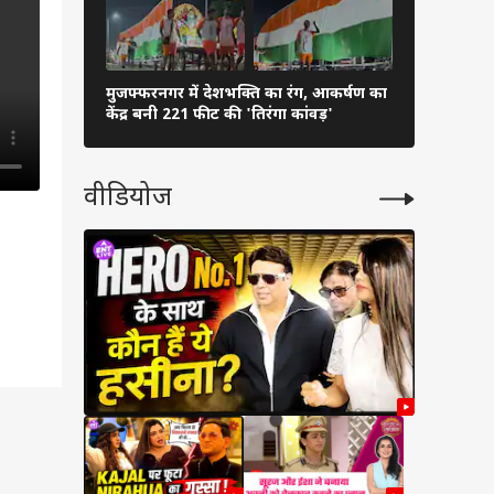
मुजफ्फरनगर में देशभक्ति का रंग, आकर्षण का
दीपक प्रकाश 
केंद्र बनी 221 फीट की 'तिरंगा कांवड़'
खिलाई मिठा
वीडियोज
ी साथ
s