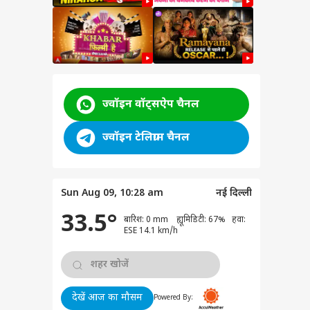
s
ज्वॉइन वॉट्सऐप चैनल
ज्वॉइन टेलिग्राम चैनल
Sun Aug 09, 10:28 am
नई दिल्ली
33.5°
बारिश: 0 mm ह्यूमिडिटी: 67% हवा:
वुड
ESE 14.1 km/h
देखें आज का मौसम
Powered By:
्सिक’ में इंटीमेट सीन्स