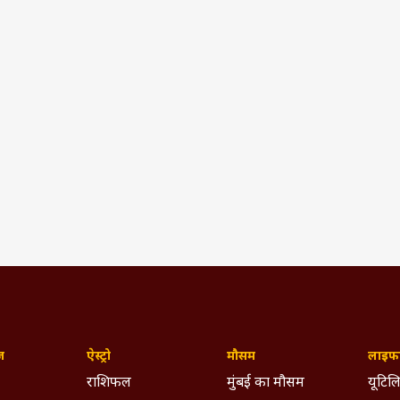
ज़
ऐस्ट्रो
मौसम
लाइफस
राशिफल
मुंबई का मौसम
यूटिलि