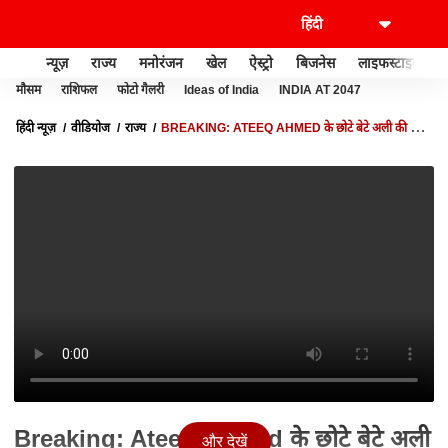
न्यूज़
राज्य
मनोरंजन
खेल
ऐस्ट्रो
बिजनेस
लाइफस्टाइल
मौसम
राशिफल
फोटो गैलरी
Ideas of India
INDIA AT 2047
हिंदी न्यूज़
वीडियोज
राज्य
BREAKING: ATEEQ AHMED के छोटे बेटे अली की बड़ी
मुसीबल, 25 हजार का इनाम घोषित
Breaking: Ateeq Ahmed के छोटे बेटे अली
और देखें