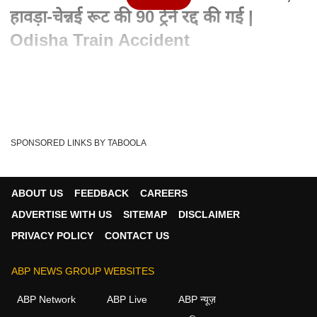
हावड़ा-चेन्नई रूट की 90 ट्रेनें रद्द की गई |
Odisha Train Accident
Written By :
ABP News Bureau
04 Jun 2023 07:08 AM (IST)
बालासोर में पटरियां दुरुस्त करने का काम जारी, हावड़ा-चेन्नई रूट की 90
ट्रेनें रद्द की गई | Odisha ...
see more
SPONSORED LINKS BY TABOOLA
Odisha
Coromandel Express Accident
Tags :
Coromandel Express
ABOUT US
FEEDBACK
CAREERS
ADVERTISE WITH US
SITEMAP
DISCLAIMER
PRIVACY POLICY
CONTACT US
न्यूज़ वीडियोज
ABP NEWS GROUP WEBSITES
न्यूज़
ABP Network
ABP Live
ABP न्यूज़