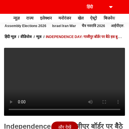
न्यूज़
राज्य
इलेक्शन
मनोरंजन
खेल
ऐस्ट्रो
बिजनेस
लाइफ
Assembly Elections 2026
Israel Iran War
चैत्र नवरात्रि 2026
आईपीएल 20
हिंदी न्यूज़
वीडियोज
न्यूज़
INDEPENDENCE DAY: गाजीपुर बॉर्डर पर बैठे इस बुजुर्ग
किसान ने एक दम सही बात कह दी
Independence Day: गाजीपुर बॉर्डर पर बैठे
और देखें