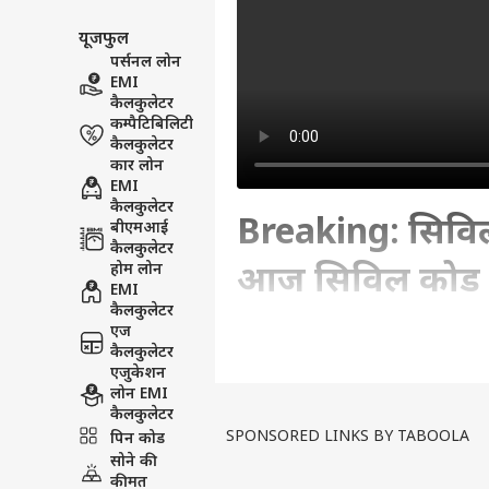
यूजफुल
पर्सनल लोन
EMI
कैलकुलेटर
कम्पैटिबिलिटी
कैलकुलेटर
कार लोन
EMI
कैलकुलेटर
Breaking: सिविल 
बीएमआई
कैलकुलेटर
होम लोन
आज सिविल कोड 
EMI
कैलकुलेटर
एज
Written By :
ABP News Bureau
| 29 Oc
कैलकुलेटर
एजुकेशन
लोन EMI
गुजरात में इसी साल विधानसभा चुना
कैलकुलेटर
गुजरात में चुनाव से पहले मौजूदा ब
SPONSORED LINKS BY TABOOLA
पिन कोड
see more
सोने की
कीमत