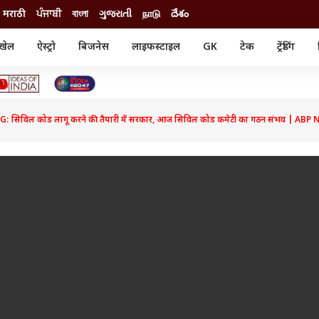
मराठी
ਪੰਜਾਬੀ
বাংলা
ગુજરાતી
நாடு
దేశం
खेल
ऐस्ट्रो
बिजनेस
लाइफस्टाइल
GK
टेक
ट्रेंडिंग
ंजन
ऑटो
खेल
ुड
कार
क्रिकेट
री सिनेमा
टेक्नोलॉजी
शिक्षा
ल सिनेमा
 सिविल कोड लागू करने की तैयारी में सरकार, आज सिविल कोड कमेटी का गठन संभव | ABP
मोबाइल
रिजल्ट
्रिटीज
चैटजीपीटी
नौकरी
ी
गैजेट
वेब स्टोरीज
यूटिलिटी न्यूज़
कल्चर
फैक्ट चेक