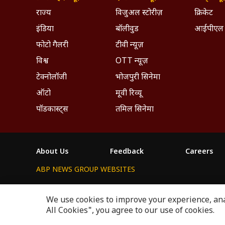
राज्य
विजुअल स्टोरीज़
क्रिकेट
इंडिया
बॉलीवुड
आईपीएल
फोटो गैलरी
टीवी न्यूज़
विश्व
OTT न्यूज़
टेक्नोलॉजी
भोजपुरी सिनेमा
ऑटो
मूवी रिव्यू
पॉडकास्ट्स
तमिल सिनेमा
About Us
Feedback
Careers
ABP NEWS GROUP WEBSITES
ABP Network
ABP Live
ABP न्यूज़
ABP আনন্দ
ABP 
We use cookies to improve your experience, anal
This website follows the
DNPA Code of Ethics.
Copyright@
All Cookies", you agree to our use of cookies.