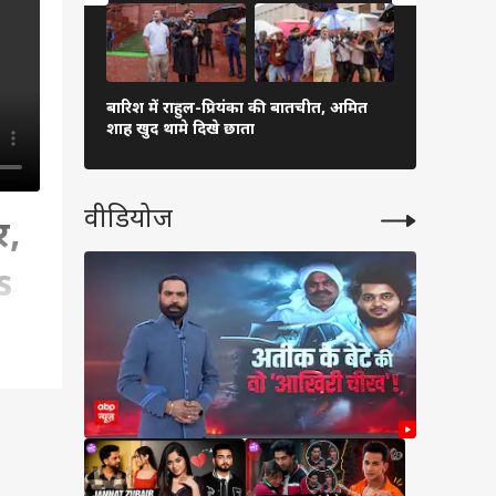
अरुणाचल-अस
बारिश में राहुल-प्रियंका की बातचीत, अमित
प्रभावित, 5 
शाह खुद थामे दिखे छाता
बड़ा ऐक्शन
वीडियोज
र,
s
ै.
़ी...