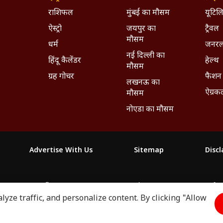
राशिफल
मुंबई का मौसम
यूटिलि
ऐस्ट्रो
जयपुर का
ट्रैवल
मौसम
धर्म
जनरल
नई दिल्ली का
हिंदू कैलेंडर
हेल्थ
मौसम
ग्रह गोचर
फैशन
लखनऊ का
ऐग्रक
मौसम
नोएडा का मौसम
Advertise With Us
Sitemap
Disc
माझा
ABP અસ્મિતા
ABP Ganga
ABP ਸਾਂਝਾ
ABP நாடு
ABP దేశ
yze traffic, and personalize content. By clicking "Allow
2026. All rights reserved.