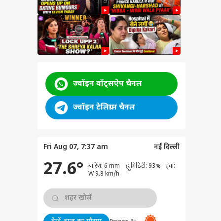
ज्वॉइन वॉट्सऐप चैनल
ज्वॉइन टेलिग्राम चैनल
Fri Aug 07, 7:37 am
नई दिल्ली
27.6°
बारिश: 6 mm ह्यूमिडिटी: 93% हवा:
वुड
W 9.8 km/h