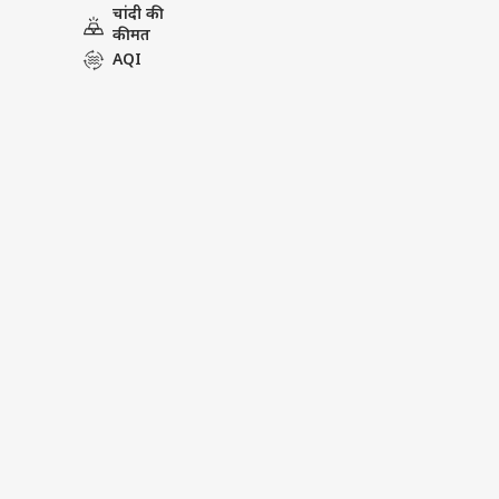
चांदी की
Tags :
Uniform Civil Code
Civ
कीमत
Uniform Civil Code In India
Un
AQI
What Is Uniform Civil Code
Un
Uniform Civil Code Meaning
U
Uniform Civil Code Debate
Un
Delhi High Court On Uniform Civ
पर्सनल
टॉप
हॅलो गेस्ट
इंडिय
एडवर्टाइज विथ अस
प्राइवेसी पॉलिसी
कॉन्टैक्ट अस