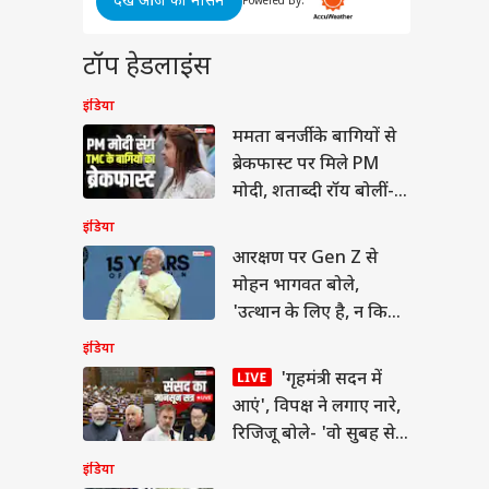
देखें आज का मौसम
Powered By:
 उम्र में भी क्यों कुंवारी
 सैफ अली खान की बहन
? खुद बताई वजह
टॉप हेडलाइंस
इंडिया
ममता बनर्जी के बागियों से
ब्रेकफास्ट पर मिले PM
मोदी, शताब्दी रॉय बोलीं-
बंप के साथ प्रेग्नेंट
ला का डांस वीडियो
'हमने...'
इंडिया
ल, माधुरी दीक्षित के
 पर लगाए ठुमके
आरक्षण पर Gen Z से
मोहन भागवत बोले,
'उत्थान के लिए है, न कि
कोई...'
इंडिया
'गृहमंत्री सदन में
आएं', विपक्ष ने लगाए नारे,
रिजिजू बोले- 'वो सुबह से
शाम संसद में रहते हैं'
इंडिया