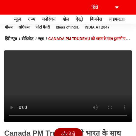
न्यूज़
राज्य
मनोरंजन
खेल
ऐस्ट्रो
बिजनेस
लाइफस्टाइल
मौसम
राशिफल
फोटो गैलरी
Ideas of India
INDIA AT 2047
हिंदी न्यूज़
वीडियोज
न्यूज़
CANADA PM TRUDEAU को भारत के साथ दुश्मनी पड़ी
महंगी, दोस्तों ने छोड़ दिया साथ | ABPLIVE
Canada PM Trudeau को भारत के साथ
और देखें