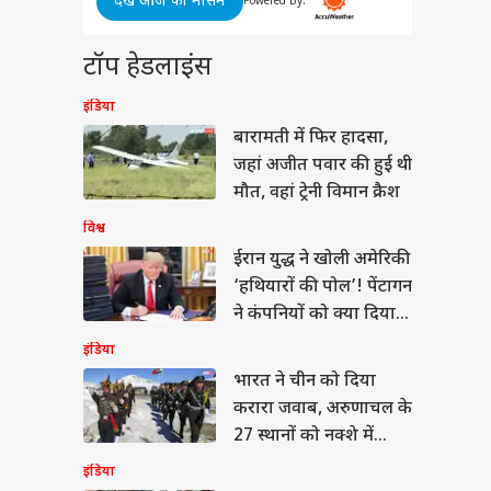
देखें आज का मौसम
 ली ने वैभव सूर्यवंशी की
Powered By:
र पर दिया अजीब बयान,
किसी ने भी नहीं कहा
ा
टॉप हेडलाइंस
ham
a
इंडिया
ने दी
बारामती में फिर हादसा,
ी
जहां अजीत पवार की हुई थी
ने क्लर्क भर्ती के लिए
 कांड
मौत, वहां ट्रेनी विमान क्रैश
ी किया नोटिफिकेशन,
दन शुरू
विश्व
ईरान युद्ध ने खोली अमेरिकी
‘हथियारों की पोल’! पेंटागन
ने कंपनियों को क्या दिया
आदेश
इंडिया
भारत ने चीन को दिया
करारा जवाब, अरुणाचल के
27 स्थानों को नक्शे में
किया शामिल
इंडिया