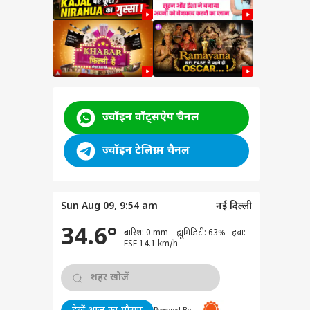
r
ज्वॉइन वॉट्सऐप चैनल
ज्वॉइन टेलिग्राम चैनल
Sun Aug 09, 9:54 am
नई दिल्ली
ेट
34.6°
बारिश: 0 mm ह्यूमिडिटी: 63% हवा:
ESE 14.1 km/h
लाल का
rder
cher