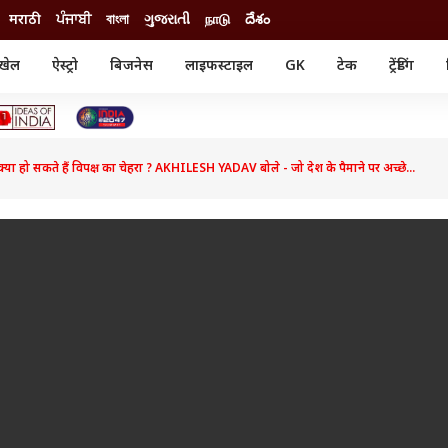
मराठी
ਪੰਜਾਬੀ
বাংলা
ગુજરાતી
நாடு
దేశం
खेल
ऐस्ट्रो
बिजनेस
लाइफस्टाइल
GK
टेक
ट्रेंडिंग
ंजन
ऑटो
खेल
ुड
कार
क्रिकेट
री सिनेमा
टेक्नोलॉजी
शिक्षा
ल सिनेमा
हो सकते हैं विपक्ष का चेहरा ? AKHILESH YADAV बोले - जो देश के पैमाने पर अच्छे...
मोबाइल
रिजल्ट
्रिटीज
चैटजीपीटी
नौकरी
ी
गैजेट
वेब स्टोरीज
यूटिलिटी न्यूज़
कल्चर
फैक्ट चेक