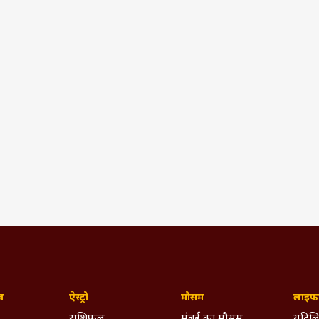
ज़
ऐस्ट्रो
मौसम
लाइफस