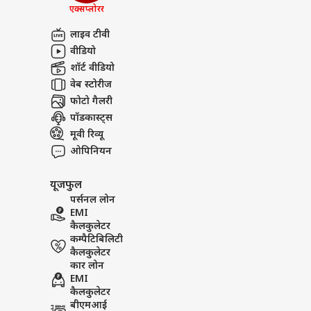
FCR
एक्सप्लोरर
अबाउट अस
खरगे 
विरो
इंडिय
लाइव टीवी
करियर्स
वीडियो
शॉर्ट वीडियो
वेब स्टोरीज
फोटो गैलरी
Sansani: अतीक अहमद के बेटे क
पुडु
पॉडकास्ट्स
शाह न
मूवी रिव्यू
LOGIN
पुलि
ओपिनियन
खास
यूजफुल
पर्सनल लोन
EMI
कैलकुलेटर
कम्पैटिबिलिटी
कैलकुलेटर
कार लोन
EMI
कैलकुलेटर
बीएमआई