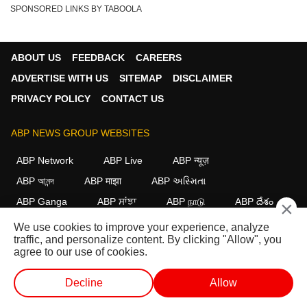
SPONSORED LINKS BY TABOOLA
ABOUT US
FEEDBACK
CAREERS
ADVERTISE WITH US
SITEMAP
DISCLAIMER
PRIVACY POLICY
CONTACT US
ABP NEWS GROUP WEBSITES
ABP Network
ABP Live
ABP न्यूज़
ABP আনন্দ
ABP माझा
ABP અસ્મિતા
ABP Ganga
ABP ਸਾਂਝਾ
ABP நாடு
ABP దేశం
×
We use cookies to improve your experience, analyze
FOLLOW US
traffic, and personalize content. By clicking "Allow", you
agree to our use of cookies.
Decline
Allow
This website follows the
DNPA Code of Ethics.
Copyright@2026.
All rights reserved.
वेब स्टोरीज
वीडियो
लाइव टीवी
शॉर्ट वीडियोज