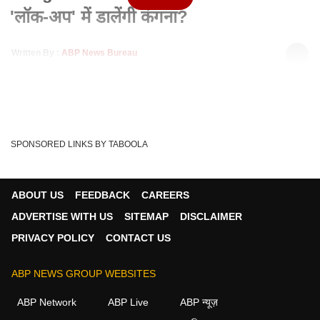
'लॉक-अप' में डालेंगी कंगना?
Written By :
ABP News Bureau
17 Feb 2022 05:04 PM (IST)
कंगना Lock Up शो को होस्ट करती नज़र आएंगी जिसे टीवी पर नहीं बल्कि
ओटीटी प्लेटफॉर्म एमएक्स प्लेयर और...
see more
Kangana Ranaut
Rubika Liyaquat
Tags :
SPONSORED LINKS BY TABOOLA
Khabar Filmy Hai
ABOUT US
FEEDBACK
CAREERS
ADVERTISE WITH US
SITEMAP
DISCLAIMER
मनोरंजन वीडियोज
PRIVACY POLICY
CONTACT US
मनोरंजन
ABP NEWS GROUP WEBSITES
ABP Network
ABP Live
ABP न्यूज़