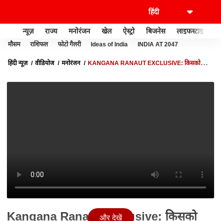
न्यूज़
राज्य
मनोरंजन
खेल
ऐस्ट्रो
बिजनेस
लाइफस्टाइल
मौसम
राशिफल
फोटो गैलरी
Ideas of India
INDIA AT 2047
हिंदी न्यूज़
वीडियोज
मनोरंजन
KANGANA RANAUT EXCLUSIVE: किसको
'लॉक-अप' में डालेंगी कंगना?
Kangana Ranaut Exclusive: किसको
और देखें