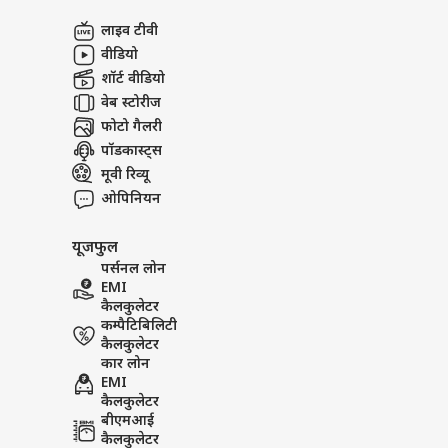
अबाउट अस
खरगे 
लाइव टीवी
विरो
इंडिय
करियर्स
वीडियो
शॉर्ट वीडियो
वेब स्टोरीज
फोटो गैलरी
पॉडकास्ट्स
पुडु
शाह न
मूवी रिव्यू
LOGIN
पुलि
ओपिनियन
खास
यूजफुल
पर्सनल लोन
EMI
कैलकुलेटर
कम्पैटिबिलिटी
कैलकुलेटर
कार लोन
EMI
कैलकुलेटर
बीएमआई
कैलकुलेटर