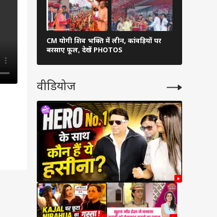
CM योगी शिव भक्ति में लीन, कांवड़ियों पर
12 अगस्त का 
बरसाए फूल, देखें PHOTOS
की बढ़ाएगा मु
वीडियोज
क
्य