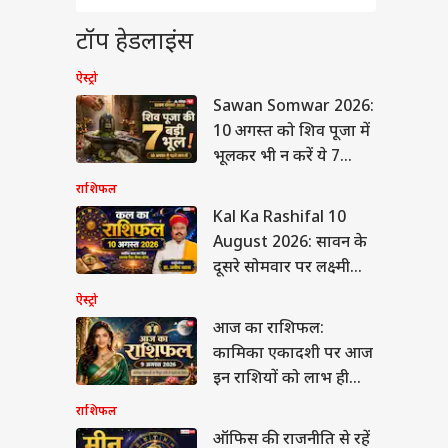
र पर दिया अजीब बयान,
किसी ने भी नहीं कहा
ा
टॉप हेडलाइंस
ऐस्ट्रो
Sawan Somwar 2026:
10 अगस्त को शिव पूजा में
ने क्लर्क भर्ती के लिए
भूलकर भी न करें ये 7
ी किया नोटिफिकेशन,
गलतियां
दन शुरू
राशिफल
Kal Ka Rashifal 10
August 2026: सावन के
दूसरे सोमवार पर लक्ष्मी
और वज्र योग का
ऐस्ट्रो
महासंयोग, मिथुन, मकर
आज का राशिफल:
और कुंभ राशि वालों की
कामिका एकादशी पर आज
चमकेगी किस्मत!
इन राशियों को लाभ ही
लाभ
राशिफल
ऑफिस की राजनीति से रहें