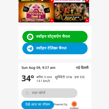
ore
ज्वॉइन वॉट्सऐप चैनल
ज्वॉइन टेलिग्राम चैनल
Sun Aug 09, 9:37 am
नई दिल्ली
34°
बारिश: 0 mm ह्यूमिडिटी: 65% हवा: ESE
ेट
14.1 km/h
देखें आज का मौसम
Powered By:
 ली ने वैभव सूर्यवंशी की