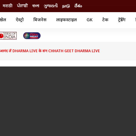
मराठी
ਪੰਜਾਬੀ
বাংলা
ગુજરાતી
நாடு
దేశం
खेल
ऐस्ट्रो
बिजनेस
लाइफस्टाइल
GK
टेक
ट्रेंडिंग
ंजन
ऑटो
खेल
ुड
कार
क्रिकेट
री सिनेमा
टेक्नोलॉजी
शिक्षा
ल सिनेमा
 का आनंद लें DHARMA LIVE के संग CHHATH GEET DHARMA LIVE
मोबाइल
रिजल्ट
्रिटीज
चैटजीपीटी
नौकरी
ी
गैजेट
वेब स्टोरीज
यूटिलिटी न्यूज़
कल्चर
फैक्ट चेक