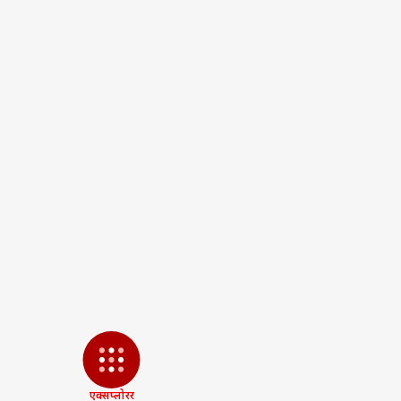
Tags :
Chhath Puja
Bhojpuri
Chhath Puja Songs
Chath Son
Chhath 2023
#DharmaLive
Chhath Puja Song Download
C
Chhath Ka Gana
Chhath Ke G
Chhath Puja Song Video
Chhat
पर्सनल
टॉप
हॅलो गेस्ट
इंडिय
एडवर्टाइज विथ अस
प्राइवेसी पॉलिसी
कॉन्टैक्ट अस
सेंड फीडबैक
FCR
एक्सप्लोरर