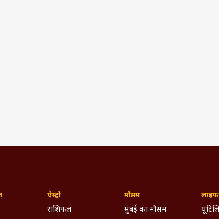
ज़
ऐस्ट्रो
मौसम
लाइफस
राशिफल
मुंबई का मौसम
यूटिलि