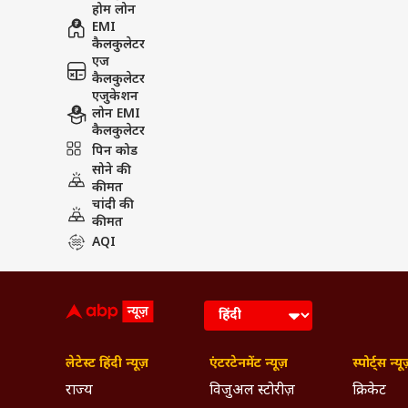
होम लोन
EMI
कैलकुलेटर
एज
कैलकुलेटर
एजुकेशन
लोन EMI
कैलकुलेटर
पिन कोड
सोने की
कीमत
चांदी की
कीमत
AQI
लेटेस्ट हिंदी न्यूज़
एंटरटेनमेंट न्यूज़
स्पोर्ट्स न्यू
राज्य
विजुअल स्टोरीज़
क्रिकेट