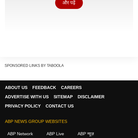
और पढ़ें
SPONSORED LINKS BY TABOOLA
ABOUT US
FEEDBACK
CAREERS
ADVERTISE WITH US
SITEMAP
DISCLAIMER
PRIVACY POLICY
CONTACT US
दावा क्या किया जा रहा है?
ABP NEWS GROUP WEBSITES
Show Quick Read
Key points generated by AI, verified by newsroom
ABP Network
ABP Live
ABP न्यूज़