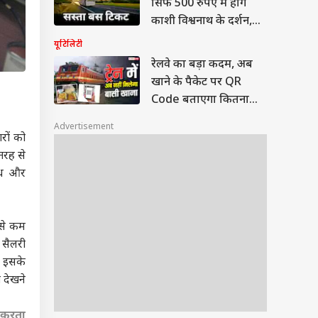
सिर्फ 500 रुपए में होंगे
काशी विश्वनाथ के दर्शन,
जानें सावन में कहां सस्ती
यूटिलिटी
मिलेगी टिकट
रेलवे का बड़ा कदम, अब
खाने के पैकेट पर QR
Code बताएगा कितना
बासी है खाना
Advertisement
रों को
तरह से
बंध और
 से कम
 सैलरी
. इसके
 देखने
न करता