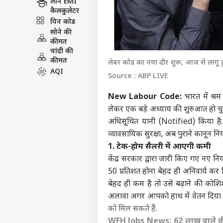
लोन EMI
कैलकुलेटर
पिन कोड
सोने की
कीमत
चांदी की
कीमत
लेबर कोड का नया दौर शुरू, आज से लागू 
AQI
Source : ABP LIVE
New Labour Code:
भारत में श्रम
लेकर एक बड़े अध्याय की शुरुआत हो चुकी
अधिसूचित यानी (Notified) किया है
व्यावसायिक सुरक्षा, अब पुराने कानून निय
1. टेक-होम सैलरी में आएगी कमी
केंद्र सरकार द्वारा जारी किए गए न
50 प्रतिशत होना बेहद ही अनिवार्य क
बेहद ही कम है तो उसे बढ़ाने की कोश
अलावा अगर आपको हाथ में वेतन दिया जाता
को मिल सकते हैं.
WFH Jobs News: 62 लाख वाले की गू