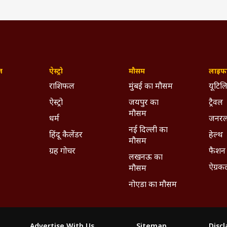
ज़
ऐस्ट्रो
मौसम
लाइफस
राशिफल
मुंबई का मौसम
यूटिलि
ऐस्ट्रो
जयपुर का
ट्रैवल
मौसम
धर्म
जनरल
नई दिल्ली का
हिंदू कैलेंडर
हेल्थ
मौसम
ग्रह गोचर
फैशन
लखनऊ का
ऐग्रक
मौसम
नोएडा का मौसम
Advertise With Us
Sitemap
Disc