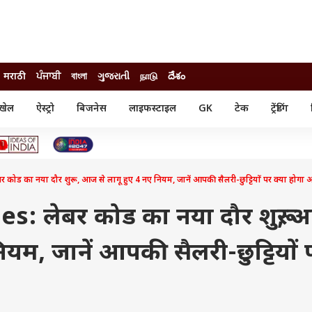
मराठी
ਪੰਜਾਬੀ
বাংলা
ગુજરાતી
நாடு
దేశం
खेल
ऐस्ट्रो
बिजनेस
लाइफस्टाइल
GK
टेक
ट्रेंडिंग
ंजन
ऑटो
खेल
ुड
कार
क्रिकेट
री सिनेमा
टेक्नोलॉजी
शिक्षा
ल सिनेमा
ड का नया दौर शुरू, आज से लागू हुए 4 नए नियम, जानें आपकी सैलरी-छुट्टियों पर क्या होगा
मोबाइल
रिजल्ट
्रिटीज
चैटजीपीटी
नौकरी
ी
s: लेबर कोड का नया दौर शुरू,
गैजेट
वेब स्टोरीज
ियम, जानें आपकी सैलरी-छुट्टियों 
यूटिलिटी न्यूज़
कल्चर
फैक्ट चेक