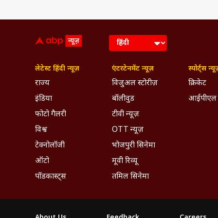
लेटेस्ट हिंदी न्यूज़
एंटरटेनमेंट न्यूज़
स्पोर्ट्स न्यू
राज्य
विजुअल स्टोरीज़
क्रिकेट
इंडिया
बॉलीवुड
आईपीएल
फोटो गैलरी
टीवी न्यूज़
विश्व
OTT न्यूज़
टेक्नोलॉजी
भोजपुरी सिनेमा
ऑटो
मूवी रिव्यू
पॉडकास्ट्स
तमिल सिनेमा
About Us
Feedback
Careers