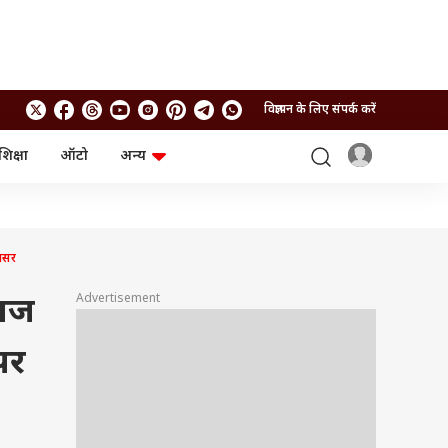
विज्ञापन के लिए संपर्क करें
शिक्षा
ऑटो
अन्य
बिजनेस
लाइफस्टाइल
पर्सनल फाइनेंस
स्वास्थ्य
स्टॉक मार्केट
ट्रैवल
म्यूचुअल फंड्स
फूड
 असर
क्रिप्टो
फैशन
आईपीओ
Health and Fitness
Advertisement
 आज
फोटो गैलरी
जनरल नॉलेज
पर
वीडियो