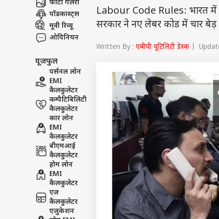
फोटो गैलरी
Labour Code Rules: भारत में श्रम
पॉडकास्ट्स
सरकार ने नए लेबर कोड में चार बेड़ 
मूवी रिव्यू
ओपिनियन
Written By :
एबीपी यूटिलिटी डेस्क
| Update
यूजफुल
पर्सनल लोन
EMI
कैलकुलेटर
कम्पैटिबिलिटी
कैलकुलेटर
कार लोन
EMI
कैलकुलेटर
बीएमआई
कैलकुलेटर
होम लोन
EMI
कैलकुलेटर
एज
कैलकुलेटर
एजुकेशन